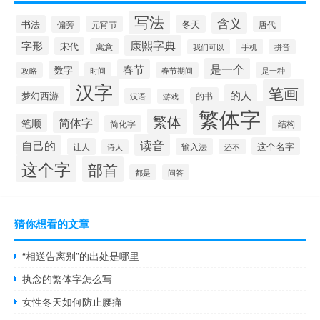
写法
含义
书法
冬天
偏旁
元宵节
唐代
康熙字典
字形
宋代
寓意
手机
我们可以
拼音
是一个
春节
数字
攻略
时间
春节期间
是一种
汉字
笔画
的人
梦幻西游
的书
汉语
游戏
繁体字
繁体
简体字
笔顺
简化字
结构
读音
自己的
这个名字
让人
输入法
还不
诗人
这个字
部首
都是
问答
猜你想看的文章
“相送告离别”的出处是哪里
执念的繁体字怎么写
女性冬天如何防止腰痛