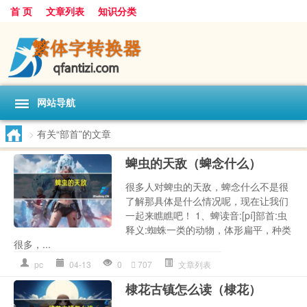
首 页
文章列表
知识分类
网站导航
>
有关“部首”的文章
蜱虫的天敌（蜱念什么）
很多人对蜱虫的天敌，蜱念什么不是很
了解那具体是什么情况呢，现在让我们
一起来瞧瞧吧！ 1、蜱读音:[pí]部首:虫
释义:蜘蛛一类的动物，体形扁平，种类
很多，...
pc
04-13
0
707
文章列表
棣花古镇怎么读（棣花）