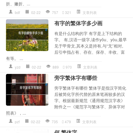
折、撇折、...
bdf
02-22
757
321
文章列表
有字的繁体字多少画
有是什么结构的字 有字是上下结构的
字。 有,汉语一级字,读作yǒu、yòu,最早
见于甲骨文,其本义是持有,与“无”相对,
后引申指占有、存在、保存、丰收、富
有等。 ...
yzd
02-22
889
970
文章列表
旁字繁体字有哪些
旁字繁体字有哪些 繁体字是指汉字简化
后被简化字所代替的原来笔画较多的汉
字。根据最新规范《通用规范汉字表》
附件之一《规范字与繁体字、异体字对
照表》，...
pzf
02-22
735
479
文章列表
何 繁体字