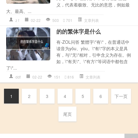
义，代表着极致、无比的意思，例如最
大、最高、...
z f
02-22
503
701
文章列表
的的繁体字是什么
有-ZOL问答 繁體字\"有\"，在普通话中
读音为yǒu、yòu。\"有\"字的本义是具
有，与\"无\"相对，引申含义为存在。例
如，\"有关\"、\"有方\"等词语中都包含
了\"...
ddf
02-22
151
816
文章列表
1
2
3
4
5
6
下一页
尾页