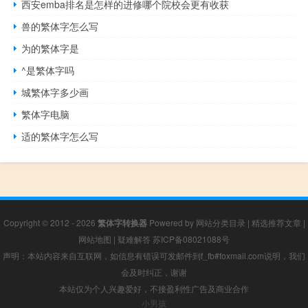
西安emba排名是怎样的进修哪个院校会更有收获
兽的繁体字怎么写
为的繁体字是
^是繁体字吗
城繁体字多少画
繁体字电脑
适的繁体字怎么写
Copyright © 2012 - 2026
繁体字转换器
Powered by
网站分类目录
|
精选推荐文章
|
网站地图
|
疑难解答
苏ICP备08021088号
声明：本站内容来自互联网，如信息有错误可发邮件到f_fb#foxmail.com说明，我们
会及时纠正，谢谢
本站仅为个人兴趣爱好，不接盈利性广告及商业合作
小男孩