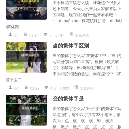
关于棣花古镇怎么读，棣花这个很多人
还不知道，今天小六来为大家解答以上
的问题，现在让我们一起来看看吧！
1、dì huā zhèn 棣花镇棣拼音：dì,dài,t
ì简体部...
dh
03-24
0
741
文章列表
当的繁体字区别
当的繁体字怎么写 在繁体字中，“当”的
写法分别为“噹”和“當”。根据《说文解
字》的解释，田和値相持即为“当”，引
申为相持相抵的意思。而在流俗中，将
音平去二...
ddf
02-22
458
923
文章列表
变的繁体字是
变的繁体字怎么写 对于“变”的繁体字写
法是“變”，这个汉字共有23个笔画，依
次为：点、横、横、横、竖、横折、
横、撇折、撇折、点、点、点、点、撇