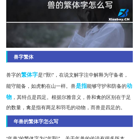
兽字繁体
繁体字
兽字的
是\"獸\"，在说文解字注中解释为守备者，
是指
动
能守能备，如虎豹在山一样。兽
能够守护和防备的
物
，其特点是四足。根据尔雅音义，兽和禽的区别在于足
的数量，禽是指有两足和羽毛的动物，而兽是四足的。
年兽的繁体字怎么写
“年兽”的繁体字为\"年獸\"。关于年兽的传说有很多版本，