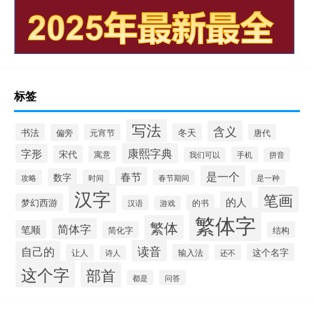
标签
写法
含义
书法
冬天
偏旁
元宵节
唐代
康熙字典
字形
宋代
寓意
手机
我们可以
拼音
是一个
春节
数字
攻略
时间
春节期间
是一种
汉字
笔画
的人
梦幻西游
的书
汉语
游戏
繁体字
繁体
简体字
笔顺
简化字
结构
读音
自己的
这个名字
让人
输入法
还不
诗人
这个字
部首
都是
问答