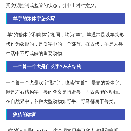
受文明控制或监管的状态，引申出种种意义。
羊字的繁体字怎么写
“羊”的繁体字和简体字相同，均为“羊”。羊通常是以羊头形
状作为象形的，是汉字中的一个部首。在古代，羊是人类
生活中不可或缺的重要动物。
一个兽一个犬是什么字?左右结构
一个兽一个犬是汉字“獣”字，也读作“兽”，是兽的繁体字。
獣是左右结构字，兽的含义是指野兽，即四条腿的动物。
在自然界中，各种大型动物如野牛、野马都属于兽类。
狡狤的读音
“狡”的读音是[jiǎo jié]，这个词常用来形容人狡猾和聪明，