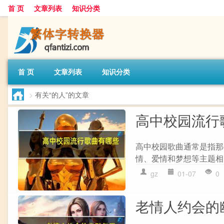
首 页
文章列表
知识分类
首 页
文章列表
知识分类
>
有关“的人”的文章
高中校园流行
高中校园歌曲通常是指那
情、爱情和梦想等主题相
gz
01-07
0
老情人约会的