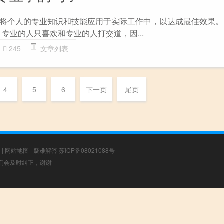
将个人的专业知识和技能应用于实际工作中，以达成最佳效果。
. 专业的人只喜欢和专业的人打交道，因...
245
文章列表
4
5
6
下一页
尾页
章
|
网站地图
|
疑难解答
苏ICP备08021088号
，我们会及时纠正，谢谢