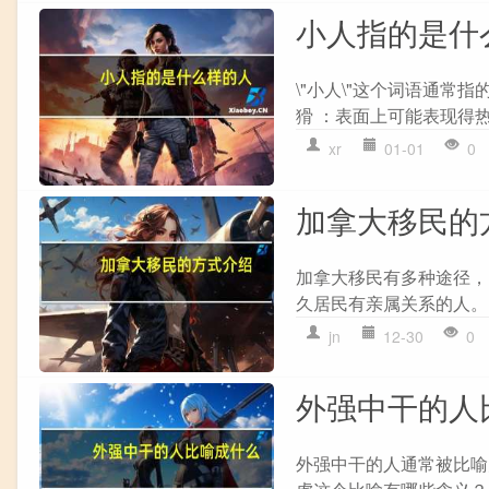
小人指的是什
\"小人\"这个词语通常
猾 ：表面上可能表现得热
xr
01-01
0
加拿大移民的
加拿大移民有多种途径，
久居民有亲属关系的人。 2
jn
12-30
0
外强中干的人
外强中干的人通常被比喻