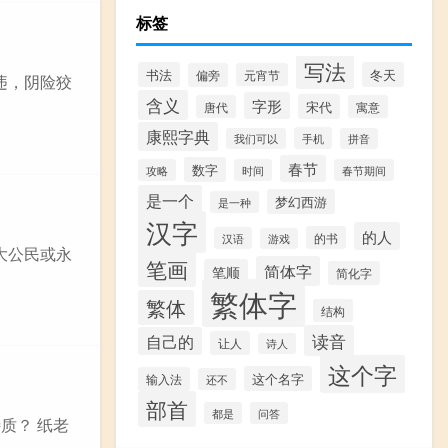
标签
写法
书法
冬天
偏旁
元宵节
阴违，阴险狡
含义
字形
宋代
唐代
寓意
康熙字典
手机
我们可以
拼音
春节
数字
攻略
时间
春节期间
是一个
梦幻西游
是一种
汉字
的人
的书
汉语
游戏
大公民或永
笔画
简体字
笔顺
简化字
繁体字
繁体
结构
读音
自己的
让人
诗人
这个字
这个名字
输入法
还不
部首
都是
问答
质？ 纸老