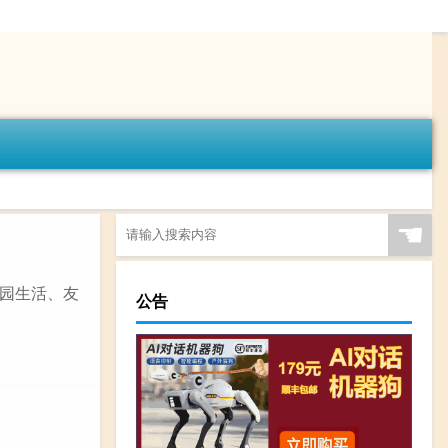
☚
园生活、友
公告