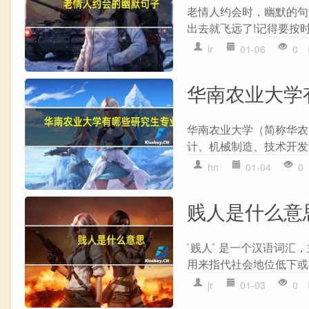
老情人约会时，幽默的句子
出去就飞远了!记得要按时飞回
lr
01-06
0
华南农业大学
华南农业大学（简称华农
计、机械制造、技术开发、科
hn
01-04
0
贱人是什么意
`贱人` 是一个汉语词汇
用来指代社会地位低下或不自
jr
01-03
0