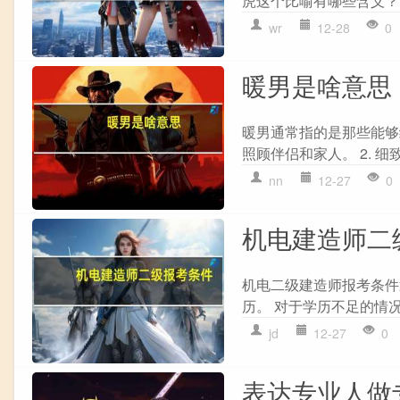
虎这个比喻有哪些含义？
wr
12-28
0
暖男是啥意思
暖男通常指的是那些能够
照顾伴侣和家人。 2. 
nn
12-27
0
机电建造师二
机电二级建造师报考条件通
历。 对于学历不足的情况
jd
12-27
0
表达专业人做