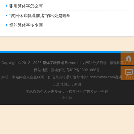
张用繁体字怎么写
“皮日休疏帆逗前渚”的出处是哪里
煜的繁体字多少画
Copyright © 2012 - 2026
繁体字转换器
Powered by
网站分类目录
|
精选推荐文章
|
网站地图
|
疑难解答
苏ICP备08021088号
声明：本站内容来自互联网，如信息有错误可发邮件到f_fb#foxmail.com说明，我们
会及时纠正，谢谢
本站仅为个人兴趣爱好，不接盈利性广告及商业合作
小男孩