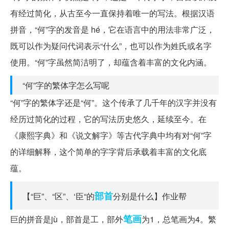
有经过简化，从古至今一直保持着唯一的写法。根据汉语
拼音，“何”字的发音是 hé，它在语言中的用法非常广泛，
既可以作为疑问代词表示“什么”，也可以作为姓氏或名字
使用。“何”字虽然简洁明了，却蕴含着丰富的文化内涵。
“何”字的繁体字怎么写呢
“何”字的繁体字还是“何”。这个传承了几千年的汉字并没有
经历过简化的过程，它的写法历史悠久，延续至今。在
《康熙字典》和《说文解字》等古代字典中均有对“何”字
的详细解释，这个简单的字字背后承载着丰富的文化底
蕴。
部首
【“巨”、“区”、‘臣“的
分别是什么】作业帮
笔画
巨的拼音是jù，部首是工，部外
为1，总笔画为4。繁