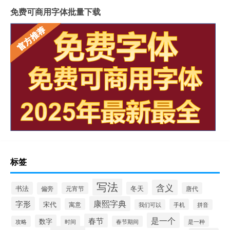
免费可商用字体批量下载
标签
写法
含义
书法
冬天
偏旁
元宵节
唐代
康熙字典
字形
宋代
寓意
手机
我们可以
拼音
是一个
春节
数字
攻略
时间
春节期间
是一种