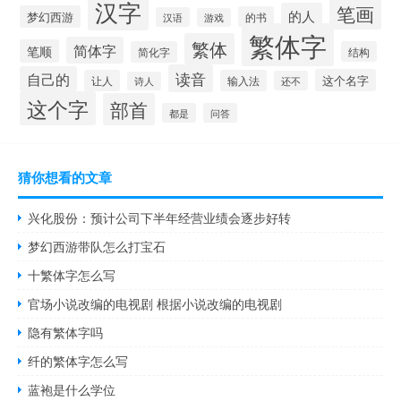
汉字
笔画
的人
梦幻西游
的书
汉语
游戏
繁体字
繁体
简体字
笔顺
简化字
结构
读音
自己的
这个名字
让人
输入法
还不
诗人
这个字
部首
都是
问答
猜你想看的文章
兴化股份：预计公司下半年经营业绩会逐步好转
梦幻西游带队怎么打宝石
十繁体字怎么写
官场小说改编的电视剧 根据小说改编的电视剧
隐有繁体字吗
纤的繁体字怎么写
蓝袍是什么学位