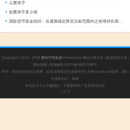
么繁体字
如繁体字多少画
国际货币基金组织：在通胀稳定降至目标范围内之前维持长期较高利率的政策是合理的
Copyright © 2012 - 2026
繁体字转换器
Powered by
网站分类目录
|
精选推荐文章
|
网站地图
|
疑难解答
苏ICP备08021088号
声明：本站内容来自互联网，如信息有错误可发邮件到f_fb#foxmail.com说明，我们
会及时纠正，谢谢
本站仅为个人兴趣爱好，不接盈利性广告及商业合作
小男孩