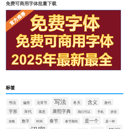
免费可商用字体批量下载
标签
写法
含义
书法
冬天
偏旁
元宵节
唐代
康熙字典
字形
宋代
寓意
手机
我们可以
拼音
是一个
春节
数字
攻略
时间
春节期间
是一种