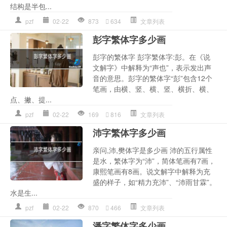
结构是半包...
pzf
02-22
873
634
文章列表
彭字繁体字多少画
彭字的繁体字 彭字繁体字:彭。在《说
文解字》中解释为“声也”，表示发出声
音的意思。彭字的繁体字“彭”包含12个
笔画，由横、竖、横、竖、横折、横、
点、撇、提...
pzf
02-22
169
816
文章列表
沛字繁体字多少画
亲问,沛,樊体字是多少画 沛的五行属性
是水，繁体字为“沛”，简体笔画有7画，
康熙笔画有8画。说文解字中解释为充
盛的样子，如“精力充沛”、“沛雨甘霖”。
水是生...
pzf
02-22
870
466
文章列表
潘字繁体字多少画