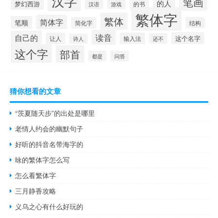
汉字
笔画
的人
梦幻西游
的书
汉语
游戏
繁体字
繁体
简体字
笔顺
简化字
结构
读音
自己的
这个名字
让人
输入法
还不
诗人
这个字
部首
都是
问答
猜你想看的文章
“茨夏随天步”的出处是哪里
老情人约会的幽默句子
好听的抖音名带海字的
咏的繁体字怎么写
怎么看繁体字
三月静香攻略
义乌之心有什么好玩的