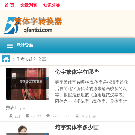
首 页
文章列表
知识分类
网站导航
>
作者“pzf”的文章
旁字繁体字有哪些
旁字繁体字有哪些 繁体字是指汉字简化
后被简化字所代替的原来笔画较多的汉
字。根据最新规范《通用规范汉字表》
附件之一《规范字与繁体字、异体字对
照表》，...
pzf
02-22
735
51
文章列表
培字繁体字多少画