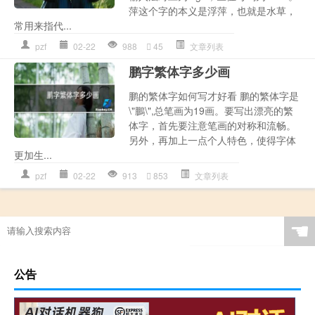
萍这个字的本义是浮萍，也就是水草，
常用来指代...
pzf
02-22
988
45
文章列表
鹏字繁体字多少画
鹏的繁体字如何写才好看 鹏的繁体字是
\"鵬\",总笔画为19画。要写出漂亮的繁
体字，首先要注意笔画的对称和流畅。
另外，再加上一点个人特色，使得字体
更加生...
pzf
02-22
913
853
文章列表
☚
公告