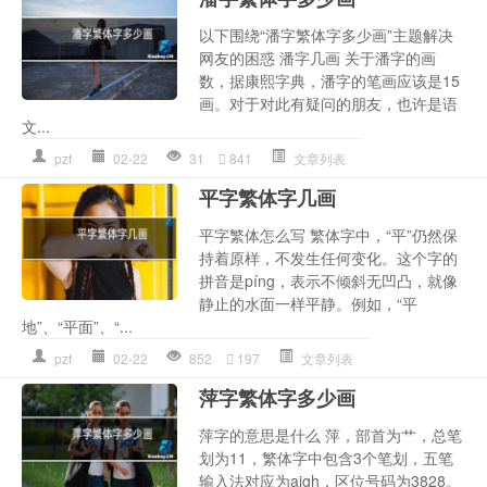
以下围绕“潘字繁体字多少画”主题解决
网友的困惑 潘字几画 关于潘字的画
数，据康熙字典，潘字的笔画应该是15
画。对于对此有疑问的朋友，也许是语
文...
pzf
02-22
31
841
文章列表
平字繁体字几画
平字繁体怎么写 繁体字中，“平”仍然保
持着原样，不发生任何变化。这个字的
拼音是píng，表示不倾斜无凹凸，就像
静止的水面一样平静。例如，“平
地”、“平面”、“...
pzf
02-22
852
197
文章列表
萍字繁体字多少画
萍字的意思是什么 萍，部首为艹，总笔
划为11，繁体字中包含3个笔划，五笔
输入法对应为aigh，区位号码为3828。