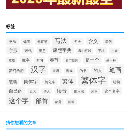
标签
写法
含义
书法
冬天
偏旁
元宵节
唐代
康熙字典
字形
宋代
寓意
手机
我们可以
拼音
是一个
春节
数字
攻略
时间
春节期间
是一种
汉字
笔画
的人
梦幻西游
的书
汉语
游戏
繁体字
繁体
简体字
笔顺
简化字
结构
读音
自己的
这个名字
让人
输入法
还不
诗人
这个字
部首
都是
问答
猜你想看的文章