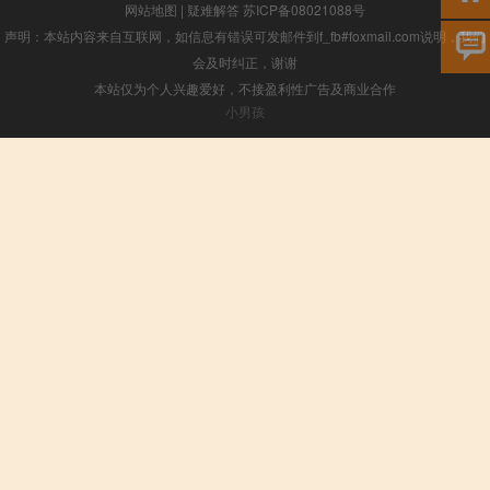
网站地图
|
疑难解答
苏ICP备08021088号
声明：本站内容来自互联网，如信息有错误可发邮件到f_fb#foxmail.com说明，我们
会及时纠正，谢谢
本站仅为个人兴趣爱好，不接盈利性广告及商业合作
小男孩