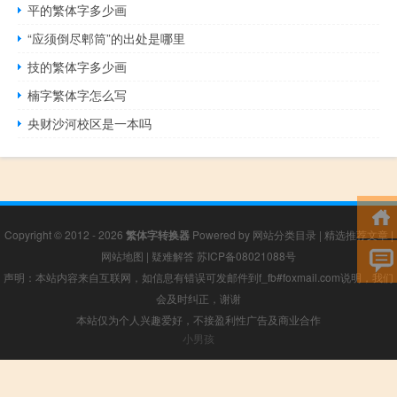
平的繁体字多少画
“应须倒尽郫筒”的出处是哪里
技的繁体字多少画
楠字繁体字怎么写
央财沙河校区是一本吗
Copyright © 2012 - 2026
繁体字转换器
Powered by
网站分类目录
|
精选推荐文章
|
网站地图
|
疑难解答
苏ICP备08021088号
声明：本站内容来自互联网，如信息有错误可发邮件到f_fb#foxmail.com说明，我们
会及时纠正，谢谢
本站仅为个人兴趣爱好，不接盈利性广告及商业合作
小男孩