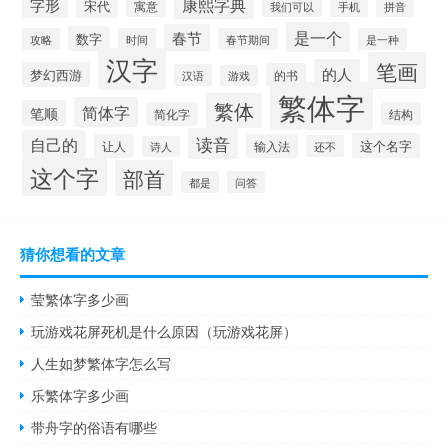
康熙字典
字形
宋代
寓意
手机
我们可以
拼音
是一个
春节
数字
攻略
时间
春节期间
是一种
汉字
笔画
的人
梦幻西游
的书
汉语
游戏
繁体字
繁体
简体字
笔顺
简化字
结构
读音
自己的
这个名字
让人
输入法
还不
诗人
这个字
部首
都是
问答
猜你想看的文章
莹繁体字多少画
玩游戏花屏死机是什么原因（玩游戏花屏）
人生如梦繁体字怎么写
乐繁体字多少画
带舟字的俗语有哪些