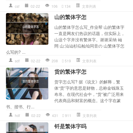
csf
02-22
106
134
文章列表
山的繁体字怎
山的繁体字怎么写_作业帮 山的繁体字
一直是网友们热议的话题，但实际上，
山这个字并没有繁体字。谢谢采纳 屾
閊 山:汕讪杉疝軕圸同音の 山繁体字怎
么写的? ...
sdf
02-22
208
519
文章列表
货的繁体字怎
货字怎么写? 据《说文》的解释，繁
体“货”字的意思是财物，总称金钱珠玉
布帛。在现代社会中，“货”被广泛用来
代表商品和财富的概念。这个字在篆
书、揩书、行...
hdf
02-22
431
911
文章列表
钎是繁体字吗