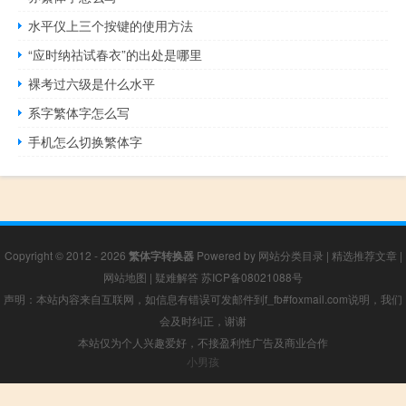
水平仪上三个按键的使用方法
“应时纳祜试春衣”的出处是哪里
裸考过六级是什么水平
系字繁体字怎么写
手机怎么切换繁体字
Copyright © 2012 - 2026
繁体字转换器
Powered by
网站分类目录
|
精选推荐文章
|
网站地图
|
疑难解答
苏ICP备08021088号
声明：本站内容来自互联网，如信息有错误可发邮件到f_fb#foxmail.com说明，我们
会及时纠正，谢谢
本站仅为个人兴趣爱好，不接盈利性广告及商业合作
小男孩