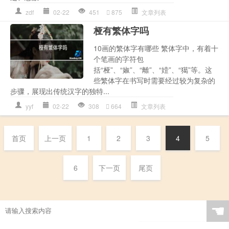
zdf
02-22
451
875
文章列表
桠有繁体字吗
10画的繁体字有哪些 繁体字中，有着十
个笔画的字符包
括“桠”、“婌”、“離”、“嬄”、“獦”等。这
些繁体字在书写时需要经过较为复杂的
步骤，展现出传统汉字的独特...
yyf
02-22
308
664
文章列表
首页
上一页
1
2
3
4
5
6
下一页
尾页
☚