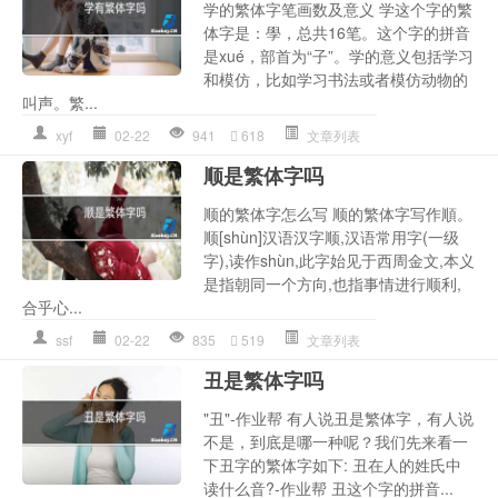
学的繁体字笔画数及意义 学这个字的繁
体字是：學，总共16笔。这个字的拼音
是xué，部首为“子”。学的意义包括学习
和模仿，比如学习书法或者模仿动物的
叫声。繁...
xyf
02-22
941
618
文章列表
顺是繁体字吗
顺的繁体字怎么写 顺的繁体字写作順。
顺[shùn]汉语汉字顺,汉语常用字(一级
字),读作shùn,此字始见于西周金文,本义
是指朝同一个方向,也指事情进行顺利,
合乎心...
ssf
02-22
835
519
文章列表
丑是繁体字吗
"丑"-作业帮 有人说丑是繁体字，有人说
不是，到底是哪一种呢？我们先来看一
下丑字的繁体字如下: 丑在人的姓氏中
读什么音?-作业帮 丑这个字的拼音...