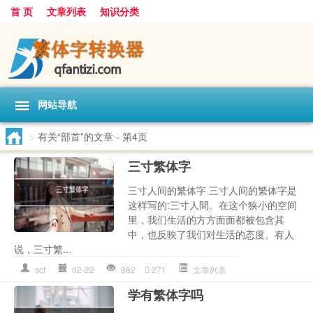
首 页
文章列表
知识分类
网站导航
>
有关“部首”的文章
- 第4页
三寸繁体字
三寸人间的繁体字 三寸人间的繁体字是
这样写的:三寸人間。在这个狭小的空间
里，我们生活的方方面面都被包含其
中，也反映了我们对生活的态度。有人
说，三寸繁...
scf
02-22
882
271
文章列表
学有繁体字吗