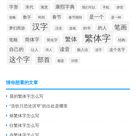
康熙字典
字形
宋代
寓意
手机
我们可以
拼音
是一个
春节
数字
攻略
时间
春节期间
是一种
汉字
笔画
的人
梦幻西游
的书
汉语
游戏
繁体字
繁体
简体字
笔顺
简化字
结构
读音
自己的
这个名字
让人
输入法
还不
诗人
这个字
部首
都是
问答
猜你想看的文章
晨的繁体字怎么写
“浩饮只恐沧溟窄”的出处是哪里
烁繁体字怎么写
往繁体字怎么写
亦繁体字怎么写