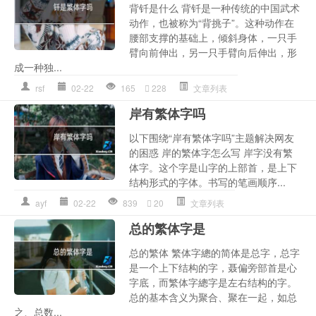
背钎是什么 背钎是一种传统的中国武术
动作，也被称为“背挑子”。这种动作在
腰部支撑的基础上，倾斜身体，一只手
臂向前伸出，另一只手臂向后伸出，形
成一种独...
rsf
02-22
165
228
文章列表
岸有繁体字吗
以下围绕“岸有繁体字吗”主题解决网友
的困惑 岸的繁体字怎么写 岸字没有繁
体字。这个字是山字的上部首，是上下
结构形式的字体。书写的笔画顺序...
ayf
02-22
839
20
文章列表
总的繁体字是
总的繁体 繁体字總的简体是总字，总字
是一个上下结构的字，聂偏旁部首是心
字底，而繁体字總字是左右结构的字。
总的基本含义为聚合、聚在一起，如总
之、总数...