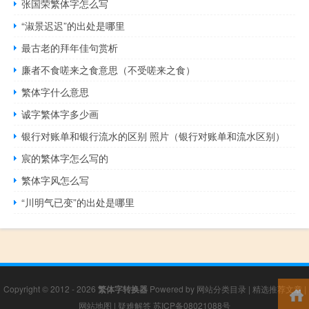
张国荣繁体字怎么写
“淑景迟迟”的出处是哪里
最古老的拜年佳句赏析
廉者不食嗟来之食意思（不受嗟来之食）
繁体字什么意思
诚字繁体字多少画
银行对账单和银行流水的区别 照片（银行对账单和流水区别）
宸的繁体字怎么写的
繁体字风怎么写
“川明气已变”的出处是哪里
Copyright © 2012 - 2026
繁体字转换器
Powered by
网站分类目录
|
精选推荐文章
|
网站地图
|
疑难解答
苏ICP备08021088号