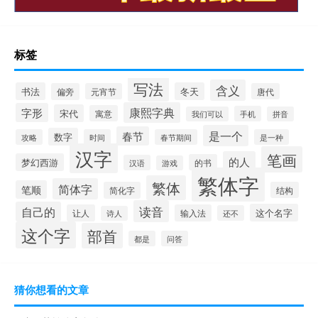
标签
写法
含义
书法
冬天
偏旁
元宵节
唐代
康熙字典
字形
宋代
寓意
手机
我们可以
拼音
是一个
春节
数字
攻略
时间
春节期间
是一种
汉字
笔画
的人
梦幻西游
的书
汉语
游戏
繁体字
繁体
简体字
笔顺
简化字
结构
读音
自己的
这个名字
让人
输入法
还不
诗人
这个字
部首
都是
问答
猜你想看的文章