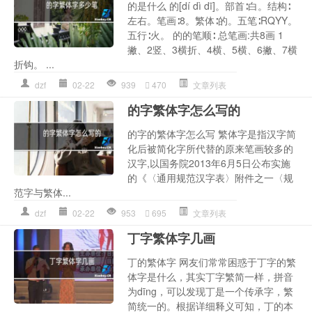
的是什么 的[dí dì dī]。部首∶白。结构∶
左右。笔画∶8。繁体∶的。五笔∶RQYY。
五行∶火。 的的笔顺∶ 总笔画:共8画 1
撇、2竖、3横折、4横、5横、6撇、7横
折钩。 ...
dzf
02-22
939
470
文章列表
的字繁体字怎么写的
的字的繁体字怎么写 繁体字是指汉字简
化后被简化字所代替的原来笔画较多的
汉字,以国务院2013年6月5日公布实施
的《〈通用规范汉字表〉附件之一〈规
范字与繁体...
dzf
02-22
953
695
文章列表
丁字繁体字几画
丁的繁体字 网友们常常困惑于丁字的繁
体字是什么，其实丁字繁简一样，拼音
为dīng，可以发现丁是一个传承字，繁
简统一的。根据详细释义可知，丁的本