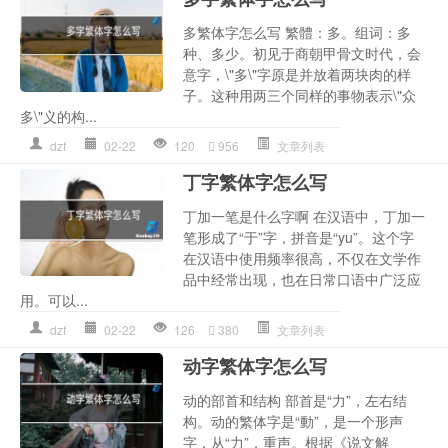
多繁体字怎么写 繁體：多。组词：多
种、多少。初见于商朝甲骨文时代，会
意字，\"多\"字原是并放着两块肉的样
子。这种用两三个同样的事物表示\"众
多\"义的构...
dzf
02-22
120
956
文章列表
丁字繁体字怎么写
丁加一笔是什么字啊 在汉语中，丁加一
笔形成了“于”字，拼音是“yu”。这个字
在汉语中使用频率很高，不仅在文学作
品中经常出现，也在日常口语中广泛应
用。可以...
dzf
02-22
126
380
文章列表
动字繁体字怎么写
动的部首和结构 部首是“力”，左右结
构。动的繁体字是“動”，是一个形声
字，从“力”，重声。根据《说文解