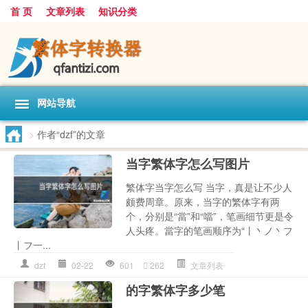
首 页
文章列表
知识分类
网站导航
>
作者“dzf”的文章
当字繁体字怎么写图片
繁体字当字怎么写 当字，真是让不少人
颇费周章。原来，当字的繁体字有两
个，分别是“當”和“噹”，笔画细节更是令
人头疼。當字的笔画顺序为“丨丶ノ丶フ
丨フ一...
dzf
02-22
601
262
文章列表
的字繁体字多少笔