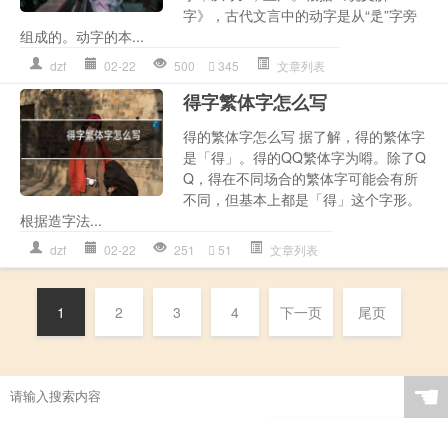
字》，古代文言中的动字是从“辵”字旁
组成的。动字的本...
dzf
02-22
500
345
文章列表
得字繁体字怎么写
得的繁体字怎么写 据了解，得的繁体字
是「得」。得的QQ繁体字为嘚。除了Q
Q，得在不同场合的繁体字可能会有所
不同，但基本上都是「得」这个字形。
根据造字法...
dzf
02-22
251
51
文章列表
1
2
3
4
下一页
尾页
☚