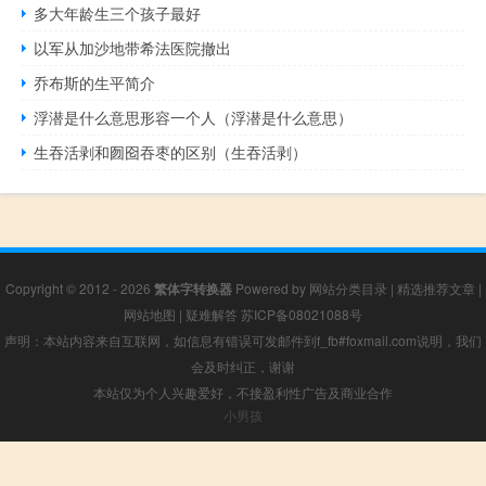
多大年龄生三个孩子最好
以军从加沙地带希法医院撤出
乔布斯的生平简介
浮潜是什么意思形容一个人（浮潜是什么意思）
生吞活剥和囫囵吞枣的区别（生吞活剥）
Copyright © 2012 - 2026
繁体字转换器
Powered by
网站分类目录
|
精选推荐文章
|
网站地图
|
疑难解答
苏ICP备08021088号
声明：本站内容来自互联网，如信息有错误可发邮件到f_fb#foxmail.com说明，我们
会及时纠正，谢谢
本站仅为个人兴趣爱好，不接盈利性广告及商业合作
小男孩