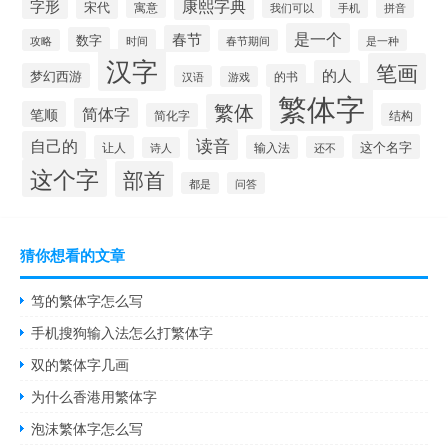
康熙字典
字形
宋代
寓意
手机
我们可以
拼音
是一个
春节
数字
攻略
时间
春节期间
是一种
汉字
笔画
的人
梦幻西游
的书
汉语
游戏
繁体字
繁体
简体字
笔顺
简化字
结构
读音
自己的
这个名字
让人
输入法
还不
诗人
这个字
部首
都是
问答
猜你想看的文章
笃的繁体字怎么写
手机搜狗输入法怎么打繁体字
双的繁体字几画
为什么香港用繁体字
泡沫繁体字怎么写