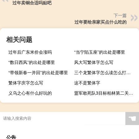
过年卖铜合适吗贴吧
下一篇
过年要给亲家买点什么吃的
相关问题
过年后广东米价会涨吗
“当宁陷玉座”的出处是哪里
“数日西风”的出处是哪里
风大写繁体字怎么写
“带领新春一并回”的出处是哪里
三个龙繁体字怎么读怎么打出来
繁体字庆字怎么写
这不是繁体字
义乌之心有什么好玩的
盟军敢死队3目标柏林第二关（盟军敢死队3快捷键）
☚
公告