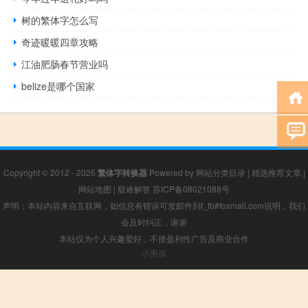
树的繁体字怎么写
奇迹暖暖四章攻略
江油肥肠春节营业吗
belize是哪个国家
Copyright © 2012 - 2026
繁体字转换器
Powered by
网站分类目录
|
精选推荐文章
|
网站地图
|
疑难解答
苏ICP备08021088号
声明：本站内容来自互联网，如信息有错误可发邮件到f_fb#foxmail.com说明，我们
会及时纠正，谢谢
本站仅为个人兴趣爱好，不接盈利性广告及商业合作
小男孩