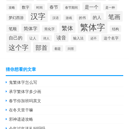
是一个
春节
数字
攻略
时间
春节期间
是一种
汉字
笔画
的人
梦幻西游
的书
汉语
游戏
繁体字
繁体
简体字
笔顺
简化字
结构
读音
自己的
这个名字
让人
输入法
还不
诗人
这个字
部首
都是
问答
猜你想看的文章
鬼繁体字怎么写
承字繁体字多少画
春节你加班吗英文
在冬天里干嘛
邪神遗迹攻略
今年过年送礼好吗吗