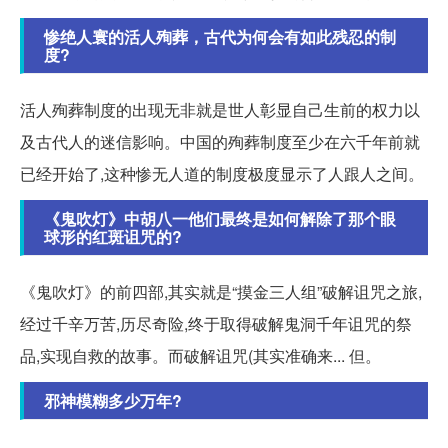
惨绝人寰的活人殉葬，古代为何会有如此残忍的制
度?
活人殉葬制度的出现无非就是世人彰显自己生前的权力以
及古代人的迷信影响。中国的殉葬制度至少在六千年前就
已经开始了,这种惨无人道的制度极度显示了人跟人之间。
《鬼吹灯》中胡八一他们最终是如何解除了那个眼
球形的红斑诅咒的?
《鬼吹灯》的前四部,其实就是“摸金三人组”破解诅咒之旅,
经过千辛万苦,历尽奇险,终于取得破解鬼洞千年诅咒的祭
品,实现自救的故事。而破解诅咒(其实准确来... 但。
邪神模糊多少万年?