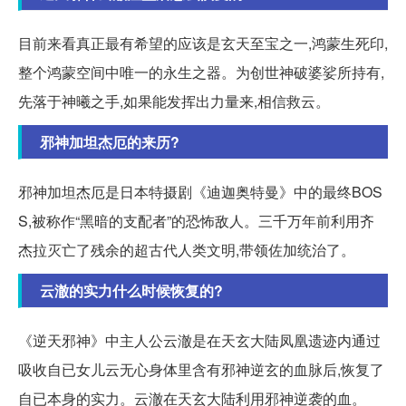
目前来看真正最有希望的应该是玄天至宝之一,鸿蒙生死印,
整个鸿蒙空间中唯一的永生之器。为创世神破婆娑所持有,
先落于神曦之手,如果能发挥出力量来,相信救云。
邪神加坦杰厄的来历?
邪神加坦杰厄是日本特摄剧《迪迦奥特曼》中的最终BOS
S,被称作“黑暗的支配者”的恐怖敌人。三千万年前利用齐
杰拉灭亡了残余的超古代人类文明,带领佐加统治了。
云澈的实力什么时候恢复的?
《逆天邪神》中主人公云澈是在天玄大陆凤凰遗迹内通过
吸收自已女儿云无心身体里含有邪神逆玄的血脉后,恢复了
自已本身的实力。云澈在天玄大陆利用邪神逆袭的血。