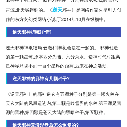
逆天
雷源,北天域得到的。《
邪神》是网络作家火星引力创
作的东方玄幻类网络小说,于2014年10月在纵横中。
逆天邪神折曦详情?
逆天邪神神羲结局:云澈和神曦,会是在一起的。 邪神创造
的第一颗星球,原本四分为陆、六分为水。诸神时代时距离
星神界只隔不到一百个星界的距离,后来在神之浩劫。
逆天邪神的邪神有几颗种子?
《逆天邪神》的邪神逆玄有五颗种子分别是第一颗火种在
天玄大陆的凤凰遗迹内,第二颗是吟雪界的水种,第三颗足雷
源的雷种,第四颗是苍云大陆的黑暗种子,第五颗种。
逆天邪神云澈涅盘后怎么恢复的?