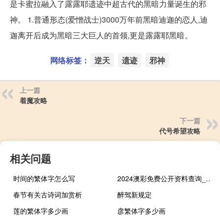
是卡蜜拉融入了露露耶遗迹中超古代的黑暗力量诞生的邪
神。 1.普通形态(爱憎战士)3000万年前黑暗迪迦的恋人,迪
迦离开后成为黑暗三大巨人的首领,更是露露耶黑暗。
网络标签：
逆天
遗迹
邪神
上一篇
着魔攻略
下一篇
代号希望攻略
相关问题
时间的繁体字怎么写
2024澳彩免费公开资料查询_智能AI深度解析_百度移动统计版.223.339
春节有关古诗词加赏析
醉驾新规定
莲的繁体字多少画
彦繁体字多少画