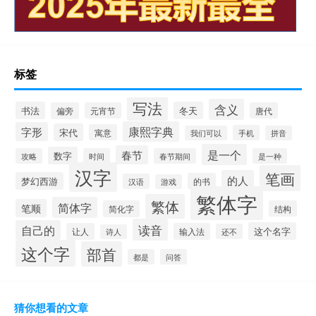
标签
写法
含义
书法
冬天
偏旁
元宵节
唐代
康熙字典
字形
宋代
寓意
手机
我们可以
拼音
是一个
春节
数字
攻略
时间
春节期间
是一种
汉字
笔画
的人
梦幻西游
的书
汉语
游戏
繁体字
繁体
简体字
笔顺
简化字
结构
读音
自己的
这个名字
让人
输入法
还不
诗人
这个字
部首
都是
问答
猜你想看的文章