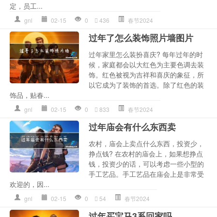
定，员工...
gnl
02-15
0
436
春节2024
过年了怎么装饰照片墙图片
过年家里怎么装扮喜庆? 每年过年的时
候，家庭都会以大红色为主要色调去装
饰。红色被视为吉祥和喜庆的象征，所
以它成为了装饰的首选。除了红色的装
饰品，贴春...
gnl
02-15
0
833
春节2024
过年庙会有什么东西卖
农村，庙会上卖点什么东西，投资少，
挣点钱? 在农村的庙会上，如果想挣点
钱，投资少的话，可以考虑一些小型的
手工艺品。手工艺品在庙会上是非常受
欢迎的，因...
gnl
02-15
0
54
春节2024
过年买宝马3系回家吗