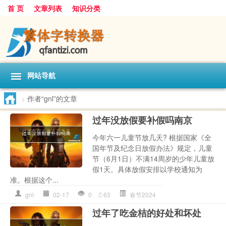
首 页
文章列表
知识分类
网站导航
>
作者“gnl”的文章
过年没放假要补假吗南京
今年六一儿童节放几天? 根据国家《全
国年节及纪念日放假办法》规定，儿童
节（6月1日）不满14周岁的少年儿童放
假1天。具体放假安排以学校通知为
准。根据这个...
gnl
02-17
0
63
春节2024
过年了吃金桔的好处和坏处