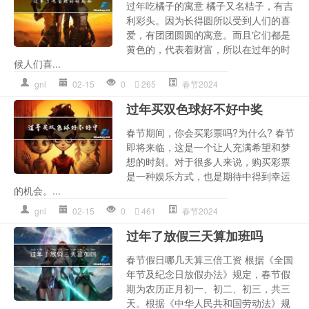
过年吃橘子的寓意 橘子又名桔子，有吉
利彩头。因为长得圆所以受到人们的喜
爱，有团团圆圆的寓意。而且它们都是
黄色的，代表着财富，所以在过年的时
候人们喜...
gnl
02-15
0
265
春节2024
过年买双色球好不好中奖
春节期间，你会买彩票吗?为什么? 春节
即将来临，这是一个让人充满希望和梦
想的时刻。对于很多人来说，购买彩票
是一种娱乐方式，也是期待中得到幸运
的机会。...
gnl
02-15
0
461
春节2024
过年了放假三天算加班吗
春节假日哪几天算三倍工资 根据《全国
年节及纪念日放假办法》规定，春节假
期为农历正月初一、初二、初三，共三
天。根据《中华人民共和国劳动法》规