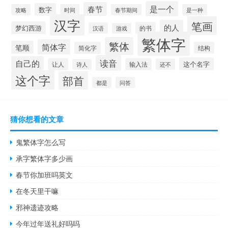
是一个
春节
数字
攻略
时间
春节期间
是一种
汉字
笔画
的人
梦幻西游
的书
汉语
游戏
繁体字
繁体
简体字
笔顺
简化字
结构
读音
自己的
这个名字
让人
输入法
还不
诗人
这个字
部首
都是
问答
猜你想看的文章
鬼繁体字怎么写
承字繁体字多少画
春节你加班吗英文
在冬天里干嘛
邪神遗迹攻略
今年过年送礼好吗吗