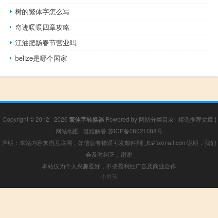
树的繁体字怎么写
奇迹暖暖四章攻略
江油肥肠春节营业吗
belize是哪个国家
Copyright © 2012 - 2026
繁体字转换器
Powered by
网站分类目录
|
精选推荐文章
|
网站地图
|
疑难解答
苏ICP备08021088号
声明：本站内容来自互联网，如信息有错误可发邮件到f_fb#foxmail.com说明，我们
会及时纠正，谢谢
本站仅为个人兴趣爱好，不接盈利性广告及商业合作
小男孩