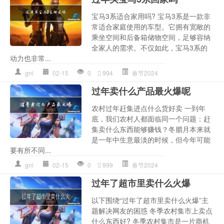
宝马3系适合家用吗? 宝马3系是一款非
常适合家庭使用的车型。它拥有宽敞的
乘坐空间和后备箱储物空间，足够容纳
全家人的需求。不仅如此，宝马3系的
动力也非常...
gnl
02-15
0
994
春节2024
过年卖什么产品最火爆呢
农村过年赶集进点什么货好卖 一到年
底，我们农村人都面临同一个问题：赶
集卖什么东西能够赚钱？冬腊月本来就
是一年中生意最淡的时候，但今年可能
要有所不同...
gnl
02-15
0
999
春节2024
过年了超市里卖什么火爆
以下围绕“过年了超市里卖什么火爆”主
题解决网友的困惑 冬季农村集市上卖点
什么东西好? 冬季农村集市是一片商机