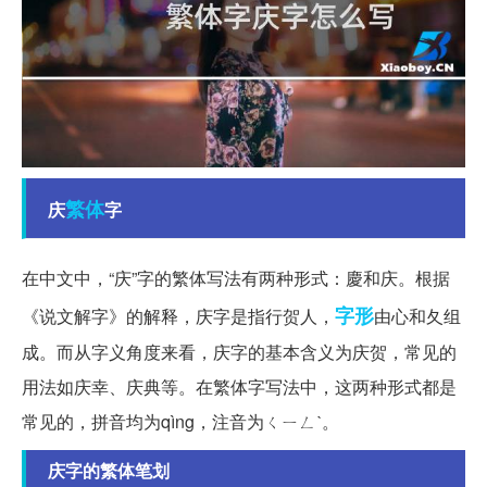
繁体
庆
字
在中文中，“庆”字的繁体写法有两种形式：慶和庆。根据
字形
《说文解字》的解释，庆字是指行贺人，
由心和夂组
成。而从字义角度来看，庆字的基本含义为庆贺，常见的
用法如庆幸、庆典等。在繁体字写法中，这两种形式都是
常见的，拼音均为qìng，注音为ㄑㄧㄥˋ。
庆字的繁体笔划