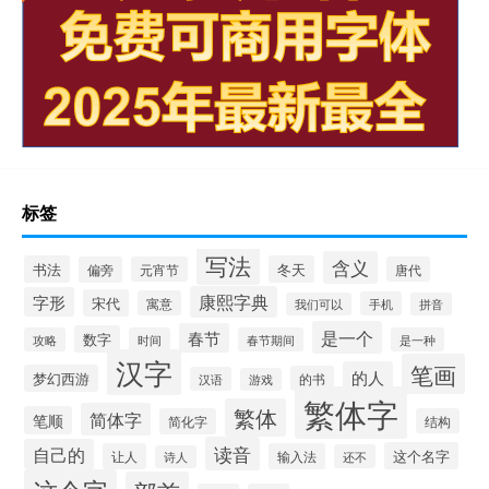
标签
写法
含义
书法
冬天
偏旁
元宵节
唐代
康熙字典
字形
宋代
寓意
手机
我们可以
拼音
是一个
春节
数字
攻略
时间
春节期间
是一种
汉字
笔画
的人
梦幻西游
的书
汉语
游戏
繁体字
繁体
简体字
笔顺
简化字
结构
读音
自己的
这个名字
让人
输入法
还不
诗人