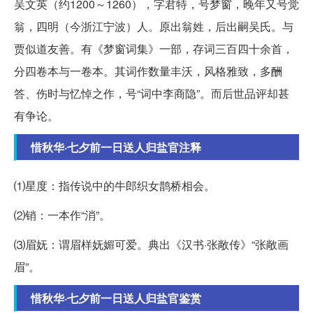
吴文英（约1200～1260），字君特，号梦窗，晚年又号觉
翁，四明（今浙江宁波）人。原出翁姓，后出嗣吴氏。与
贾似道友善。有《梦窗词集》一部，存词三百四十余首，
分四卷本与一卷本。其词作数量丰沃，风格雅致，多酬
答、伤时与忆悼之作，号“词中李商隐”。而后世品评却甚
有争论。
惜秋华·七夕前一日送人归盐官注释
⑴星度：指传说中的牛郎织女鹊桥相会。
⑵销：一本作“消”。
⑶眉妩：谓眉样妩媚可爱。典出《汉书·张敞传》“张敞画
眉”。
惜秋华·七夕前一日送人归盐官鉴赏