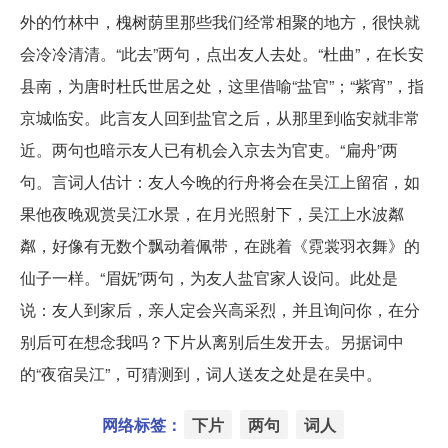
外的竹林中，槐树荫里那些我们经常相聚的地方，很快就
会冷冷清清。“此去”两句，点出友人去处。“杜曲”，在长安
县南，为唐时杜氏世居之处，这里借喻“盐官”；“紫宵”，指
京城临安。此言友人回到盐官之后，从那里到临安就非常
近。两句也暗示友人已有机会入京去为官吏。“扁舟”两
句。言词人估计：友人今晚的行舟将会在吴江上留宿，如
果他夜晚观赏吴江水景，在月光照射下，吴江上水波粼
粼，好像有无数个飘动着佩带，在跳着《霓裳羽衣舞》的
仙子一样。“眉妩”两句，为友人盐官家人设问。此处是
说：友人到家后，亲人定会兴高采烈，并且询问你，在分
别后可在想念我吗？下片从离别后生发开去。另据词中
的“夜宿吴江”，可猜测到，词人送友之处是在吴中。
网络标签：
下片
两句
词人