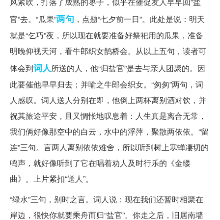
风紧吹，打落了成熟的枣子，似乎在催促友人早早回“盐
两句
官”去。“瓜果”
，点题“七夕前一日”。此处是说：明天
就是“乞巧”夜，所以现在就要准备好祭祀用的瓜果，准备
明晚仰视天河，看牛郎织女鹊桥会。从以上五句，读者可
词人
体会到
所送的人，他“归盐官”是去与亲人团聚的。因
此要催他早早归去；并喻之牛郎会织女。“匆匆”两句，词
人感叹。词人送人分别在即，他倒上两杯离别酒对饮，并
祝其旅途平安，且又惆怅地叹息着：人生真是离合无常，
我们俩好像那空中的白云，水中的浮萍，聚散两依依。“留
连”三句。言两人离别依依难舍，所以听到树上寒蝉凄切的
鸣声，就好像听到了它在唱着劝人及时行乐的《金缕
曲》。上片紧扣“送人”。
“绿水”三句，别时之言。词人说：现在我们还暂时相聚在
岸边，很快你就要乘舟而归“盐官”。你走之后，旧居南墙