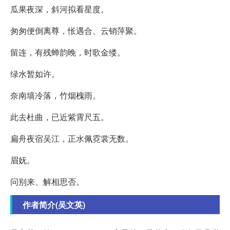
瓜果夜深，斜河拟看星度。
匆匆便倒离尊，怅遇合、云销萍聚。
留连，有残蝉韵晚，时歌金缕。
绿水暂如许。
奈南墙冷落，竹烟槐雨。
此去杜曲，已近紫霄尺五。
扁舟夜宿吴江，正水佩霓裳无数。
眉妩。
问别来、解相思否。
作者简介(吴文英)