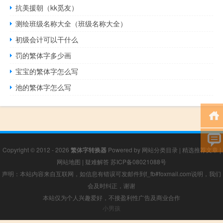
抗美援朝（kk觅友）
测绘班级名称大全（班级名称大全）
初级会计可以干什么
罚的繁体字多少画
宝宝的繁体字怎么写
池的繁体字怎么写
Copyright © 2012 - 2026
繁体字转换器
Powered by
网站分类目录
|
精选推荐文章
|
网站地图
|
疑难解答
苏ICP备08021088号
声明：本站内容来自互联网，如信息有错误可发邮件到f_fb#foxmail.com说明，我们
会及时纠正，谢谢
本站仅为个人兴趣爱好，不接盈利性广告及商业合作
小男孩