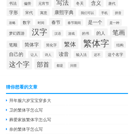
写法
含义
书法
冬天
偏旁
元宵节
唐代
康熙字典
字形
宋代
寓意
手机
我们可以
拼音
是一个
春节
数字
攻略
时间
春节期间
是一种
汉字
笔画
的人
梦幻西游
的书
汉语
游戏
繁体字
繁体
简体字
笔顺
简化字
结构
读音
自己的
这个名字
让人
输入法
还不
诗人
这个字
部首
都是
问答
猜你想看的文章
拜年服六岁宝宝穿多大
卫的繁体字怎么写
葬爱家族繁体字怎么写
奈的繁体字怎么写