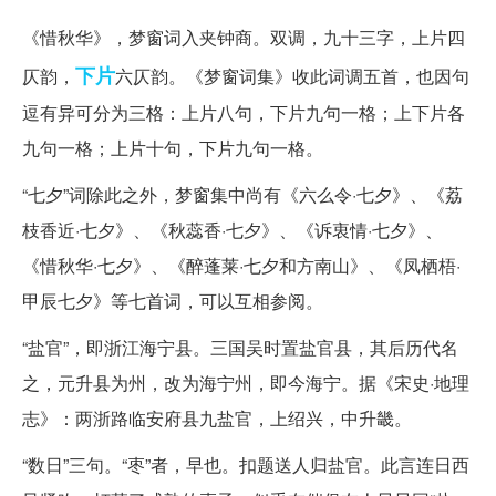
《惜秋华》，梦窗词入夹钟商。双调，九十三字，上片四
下片
仄韵，
六仄韵。《梦窗词集》收此词调五首，也因句
逗有异可分为三格：上片八句，下片九句一格；上下片各
九句一格；上片十句，下片九句一格。
“七夕”词除此之外，梦窗集中尚有《六么令·七夕》、《荔
枝香近·七夕》、《秋蕊香·七夕》、《诉衷情·七夕》、
《惜秋华·七夕》、《醉蓬莱·七夕和方南山》、《凤栖梧·
甲辰七夕》等七首词，可以互相参阅。
“盐官”，即浙江海宁县。三国吴时置盐官县，其后历代名
之，元升县为州，改为海宁州，即今海宁。据《宋史·地理
志》：两浙路临安府县九盐官，上绍兴，中升畿。
“数日”三句。“枣”者，早也。扣题送人归盐官。此言连日西