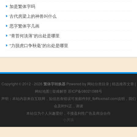
加是繁体字吗
古代房梁上的神兽叫什么
恶字繁体字几画
“青苔何淡薄”的出处是哪里
“力脱虎口争秋毫”的出处是哪里
Copyright © 2012 - 2026
繁体字转换器
Powered by
网站分类目录
|
精选推荐文章
|
网站地图
|
疑难解答
苏ICP备08021088号
声明：本站内容来自互联网，如信息有错误可发邮件到f_fb#foxmail.com说明，我们
会及时纠正，谢谢
本站仅为个人兴趣爱好，不接盈利性广告及商业合作
小男孩