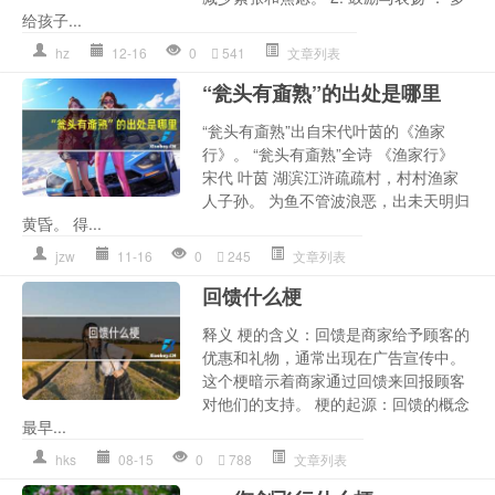
给孩子...
hz
12-16
0
541
文章列表
“瓮头有齑熟”的出处是哪里
“瓮头有齑熟”出自宋代叶茵的《渔家
行》。 “瓮头有齑熟”全诗 《渔家行》
宋代 叶茵 湖滨江浒疏疏村，村村渔家
人子孙。 为鱼不管波浪恶，出未天明归
黄昏。 得...
jzw
11-16
0
245
文章列表
回馈什么梗
释义 梗的含义：回馈是商家给予顾客的
优惠和礼物，通常出现在广告宣传中。
这个梗暗示着商家通过回馈来回报顾客
对他们的支持。 梗的起源：回馈的概念
最早...
hks
08-15
0
788
文章列表