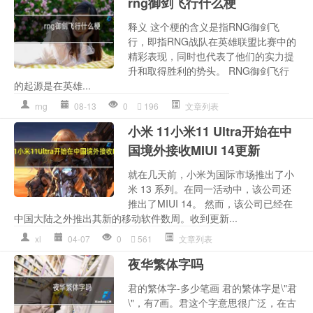
rng御剑飞行什么梗
释义 这个梗的含义是指RNG御剑飞
行，即指RNG战队在英雄联盟比赛中的
精彩表现，同时也代表了他们的实力提
升和取得胜利的势头。 RNG御剑飞行
的起源是在英雄...
rng
08-13
0
196
文章列表
小米 11小米11 Ultra开始在中
国境外接收MIUI 14更新
就在几天前，小米为国际市场推出了小
米 13 系列。在同一活动中，该公司还
推出了MIUI 14。 然而，该公司已经在
中国大陆之外推出其新的移动软件数周。收到更新...
xl
04-07
0
561
文章列表
夜华繁体字吗
君的繁体字-多少笔画 君的繁体字是\"君
\"，有7画。君这个字意思很广泛，在古