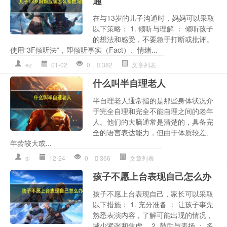
通
在与13岁的儿子沟通时，妈妈可以采取
以下策略： 1. 倾听与理解 ： 倾听孩子
的想法和感受，不要急于打断或批评。
使用“3F倾听法”，即倾听事实（Fact）、情绪...
ez
01-02
0
382
文章列表
什么叫半自理老人
半自理老人通常指的是那些身体状况介
于完全自理和完全不能自理之间的老年
人。他们的大脑通常是清楚的，具备完
全的语言表达能力，但由于体质较差、
年龄较大或...
sl
12-24
0
366
文章列表
孩子不愿上台表现自己怎么办
孩子不愿上台表现自己，家长可以采取
以下措施： 1. 充分准备 ： 让孩子事先
熟悉表演内容，了解可能出现的情况，
减少紧张和焦虑。 2. 鼓励与表扬 ： 多