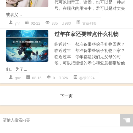
代可以指帝王、诸侯，也可以是一种封
号。在现代的用法中，君可以是对丈夫
或者父...
yhf
02-22
835
983
文章列表
过年在家还要带点什么礼物
临近过年，都准备带些啥子礼物回家？
临近过年，都准备带些啥子礼物回家？
临近过年，每年都是我们见父母的时
候，可以把慢慢的孝心和爱意都带给他
们。 为了...
gnz
02-15
0
326
春节2024
下一页
☚