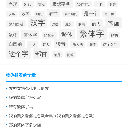
康熙字典
字形
宋代
寓意
手机
我们可以
拼音
是一个
春节
数字
攻略
时间
春节期间
是一种
汉字
笔画
的人
梦幻西游
的书
汉语
游戏
繁体字
繁体
简体字
笔顺
简化字
结构
读音
自己的
这个名字
让人
输入法
还不
诗人
这个字
部首
都是
问答
猜你想看的文章
发型女怎么扎冬天短发
好的繁体字怎么写
转有繁体字吗
我的美女老婆是总裁全集（我的美女老婆是总裁）
露的繁体字多少画