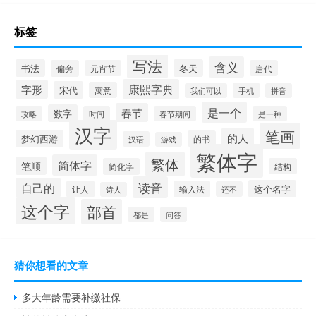
标签
写法
含义
书法
冬天
偏旁
元宵节
唐代
康熙字典
字形
宋代
寓意
手机
我们可以
拼音
是一个
春节
数字
攻略
时间
春节期间
是一种
汉字
笔画
的人
梦幻西游
的书
汉语
游戏
繁体字
繁体
简体字
笔顺
简化字
结构
读音
自己的
这个名字
让人
输入法
还不
诗人
这个字
部首
都是
问答
猜你想看的文章
多大年龄需要补缴社保