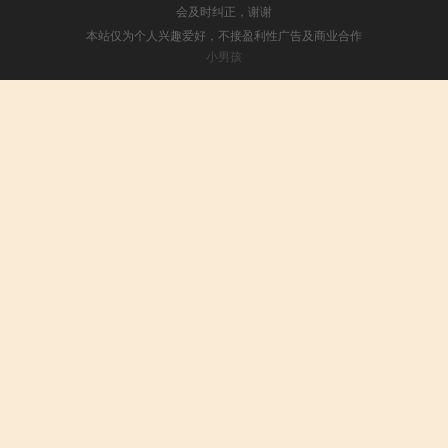
会及时纠正，谢谢
本站仅为个人兴趣爱好，不接盈利性广告及商业合作
小男孩