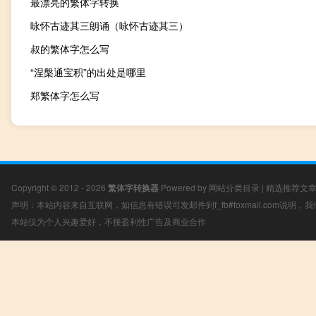
最漂亮的繁体字转换
咏怀古迹其三朗诵（咏怀古迹其三）
叔的繁体字怎么写
“涅槃通宝积”的出处是哪里
郑繁体字怎么写
Copyright © 2012 - 2026
繁体字转换器
Powered by
网站分类目录
|
精选推荐文
声明：本站内容来自互联网，如信息有错误可发邮件到f_fb#foxmail.com说明
本站仅为个人兴趣爱好，不接盈利性广告及商业合作