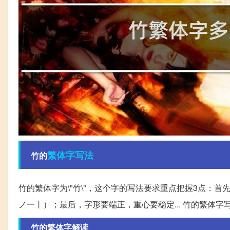
繁体字
写法
竹的
竹的繁体字为\"竹\"，这个字的写法要求重点把握3点：
ノ一丨）；最后，字形要端正，重心要稳定... 竹的繁体字
竹的繁体字解读