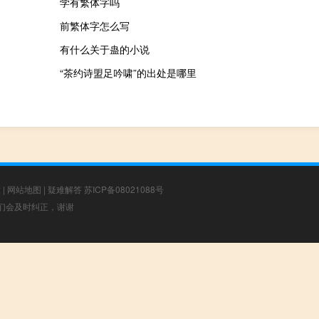
学有繁体字吗
前繁体字怎么写
有什么关于蛊的小说
“茶约诗盟足吟啸”的出处是哪里
章
|
网站地图
|
疑难解答
苏ICP备08021088号
，我们会及时纠正，谢谢