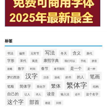
标签
写法
含义
书法
冬天
偏旁
元宵节
唐代
康熙字典
字形
宋代
寓意
手机
我们可以
拼音
是一个
春节
数字
攻略
时间
春节期间
是一种
汉字
笔画
的人
梦幻西游
的书
汉语
游戏
繁体字
繁体
简体字
笔顺
简化字
结构
读音
自己的
这个名字
让人
输入法
还不
诗人
这个字
部首
都是
问答