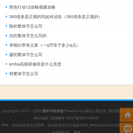
黑色行动12攻略视频攻略
360借条是正规的吗如何还款（360借条是正规的）
除的繁体字怎么写
自的繁体字怎么写的
孕期白带有点黄（一q币等于多少q点）
廖的繁体字怎么写
emba高级研修班是什么意思
韩繁体字怎么写
Copyright © 2012 - 2026
繁体字转换器
Powered by
网站分类目录
|
精选推荐文章
|
网站地图
|
疑难解答
苏ICP备08021088号
声明：本站内容来自互联网，如信息有错误可发邮件到f_fb#foxmail.com说明，我们
会及时纠正，谢谢