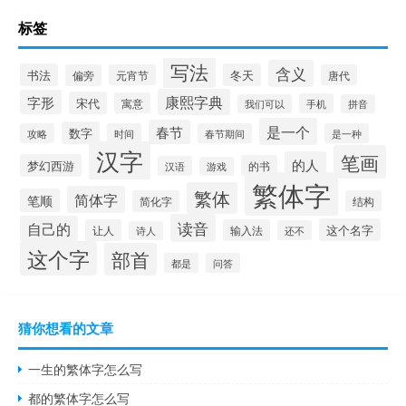
标签
写法
含义
书法
冬天
偏旁
元宵节
唐代
康熙字典
字形
宋代
寓意
手机
我们可以
拼音
是一个
春节
数字
攻略
时间
春节期间
是一种
汉字
笔画
的人
梦幻西游
的书
汉语
游戏
繁体字
繁体
简体字
笔顺
简化字
结构
读音
自己的
这个名字
让人
输入法
还不
诗人
这个字
部首
都是
问答
猜你想看的文章
一生的繁体字怎么写
都的繁体字怎么写