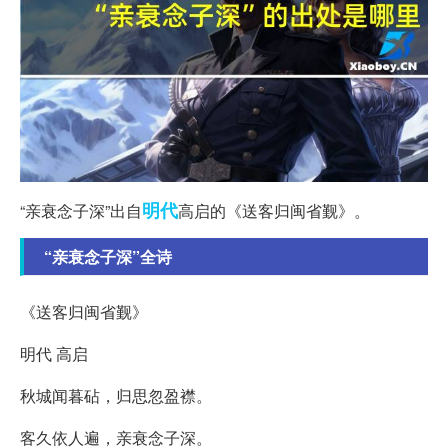
明代
“亲衰念子深”出自
高启的《送客归闽省觐》。
“亲衰念子深”全诗
《送客归闽省觐》
明代 高启
秋城闻暮砧，归思忽盈襟。
客久依人遍，亲衰念子深。