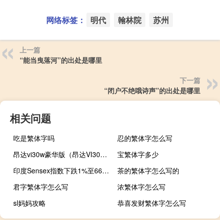
网络标签：
明代
翰林院
苏州
上一篇
“能当曳落河”的出处是哪里
下一篇
“闭户不绝哦诗声”的出处是哪里
相关问题
吃是繁体字吗
忍的繁体字怎么写
昂达vi30w豪华版（昂达VI30W豪华版平板及怎么样）
宝繁体字多少
印度Sensex指数下跌1%至66920.56点
茶的繁体字怎么写的
君字繁体字怎么写
浓繁体字怎么写
sl妈妈攻略
恭喜发财繁体字怎么写