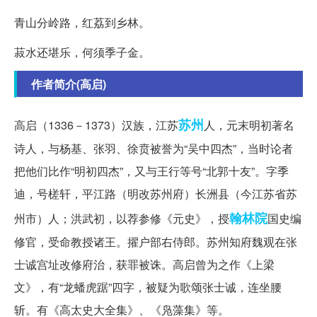
青山分岭路，红荔到乡林。
菽水还堪乐，何须季子金。
作者简介(高启)
苏州
高启（1336－1373）汉族，江苏
人，元末明初著名
诗人，与杨基、张羽、徐贲被誉为“吴中四杰”，当时论者
把他们比作“明初四杰”，又与王行等号“北郭十友”。字季
迪，号槎轩，平江路（明改苏州府）长洲县（今江苏省苏
翰林院
州市）人；洪武初，以荐参修《元史》，授
国史编
修官，受命教授诸王。擢户部右侍郎。苏州知府魏观在张
士诚宫址改修府治，获罪被诛。高启曾为之作《上梁
文》，有“龙蟠虎踞”四字，被疑为歌颂张士诚，连坐腰
斩。有《高太史大全集》、《凫藻集》等。