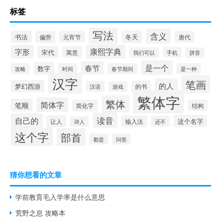
标签
写法
含义
书法
冬天
偏旁
元宵节
唐代
康熙字典
字形
宋代
寓意
手机
我们可以
拼音
是一个
春节
数字
攻略
时间
春节期间
是一种
汉字
笔画
的人
梦幻西游
的书
汉语
游戏
繁体字
繁体
简体字
笔顺
简化字
结构
读音
自己的
这个名字
让人
输入法
还不
诗人
这个字
部首
都是
问答
猜你想看的文章
学前教育毛入学率是什么意思
荒野之息 攻略本