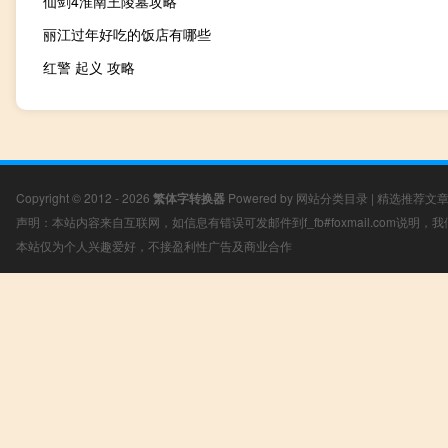
仙剑4淮南王陵墓攻略
丽江过年好吃的饭店有哪些
红警 起义 攻略
Copyright © 2012 - 2026
繁体字转换器
Powered by
网站分类目录
|
精选推荐文
声明：本站内容来自互联网，如信息有错误可发邮件到f_fb#foxmail.com说明
本站仅为个人兴趣爱好，不接盈利性广告及商业合作