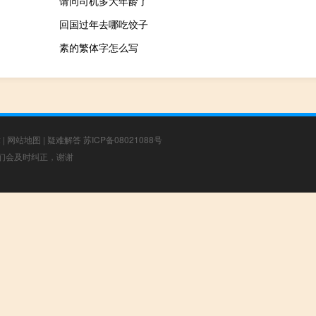
请问司机多大年龄了
回国过年去哪吃饺子
素的繁体字怎么写
章
|
网站地图
|
疑难解答
苏ICP备08021088号
，我们会及时纠正，谢谢