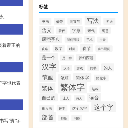
标签
秒。
写法
书法
冬天
偏旁
元宵节
含义
字形
宋代
唐代
寓意
康熙字典
手机
我们可以
拼音
代表着帝王的
春节
数字
攻略
时间
春节期间
是一个
梦幻西游
是一种
汉字
的人
的书
汉语
游戏
笔画
简体字
笔顺
简化字
”字也代表
繁体字
繁体
结构
读音
自己的
让人
诗人
这个字
这个名字
输入法
还不
部首
都是
问答
写“寶”字