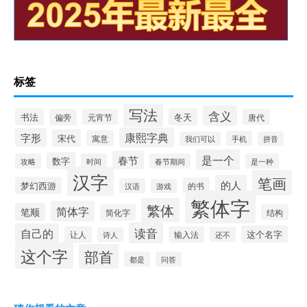
标签
写法
含义
书法
冬天
偏旁
元宵节
唐代
康熙字典
字形
宋代
寓意
手机
我们可以
拼音
是一个
春节
数字
攻略
时间
春节期间
是一种
汉字
笔画
的人
梦幻西游
的书
汉语
游戏
繁体字
繁体
简体字
笔顺
简化字
结构
读音
自己的
这个名字
让人
输入法
还不
诗人
这个字
部首
都是
问答