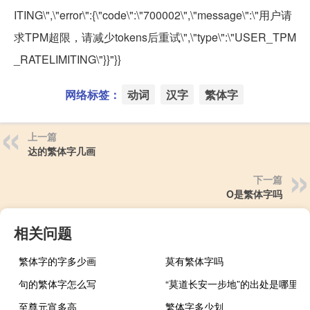
ITING\",\"error\":{\"code\":\"700002\",\"message\":\"用户请
求TPM超限，请减少tokens后重试\",\"type\":\"USER_TPM
_RATELIMITING\"}}"}}
网络标签：
动词
汉字
繁体字
上一篇
达的繁体字几画
下一篇
O是繁体字吗
相关问题
繁体字的字多少画
莫有繁体字吗
句的繁体字怎么写
“莫道长安一步地”的出处是哪里
至尊元宵多高
繁体字多少划