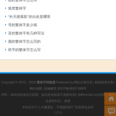
第类繁体字
“长天捩孤影”的出处是哪里
寻的繁体字多少画
灵的繁体字有几种写法
鹿的繁体字怎么写的
班字的繁体字怎么写
Copyright © 2012 - 2026
繁体字转换器
Powered by
网站分类目录
|
精选推荐文章
|
网站地图
|
疑难解答
苏ICP备08021088号
声明：本站内容来自互联网，如信息有错误可发邮件到f_fb#foxmail.com说明，我们
会及时纠正，谢谢
本站仅为个人兴趣爱好，不接盈利性广告及商业合作
小男孩