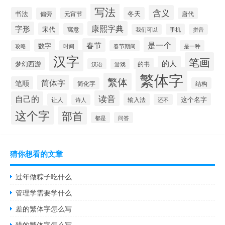
写法
含义
书法
冬天
偏旁
元宵节
唐代
康熙字典
字形
宋代
寓意
手机
我们可以
拼音
是一个
春节
数字
攻略
时间
春节期间
是一种
汉字
笔画
的人
梦幻西游
的书
汉语
游戏
繁体字
繁体
简体字
笔顺
简化字
结构
读音
自己的
这个名字
让人
输入法
还不
诗人
这个字
部首
都是
问答
猜你想看的文章
过年做粽子吃什么
管理学需要学什么
差的繁体字怎么写
猎的繁体字怎么写