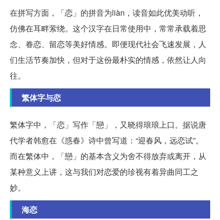
在拼写方面，「恋」的拼音为liàn，读音如此优美动听，
仿佛在耳畔萦绕。这个汉字在日常使用中，常常承载着思
念、眷恋、留恋等美好情感。即便现代社会飞速发展，人
们生活节奏加快，但对于这份最朴实的情感，依然让人向
往。
繁体字与恋
繁体字中，「恋」写作「戀」，又晓得琅琅上口。据说唐
代学者韩愈在《惑春》诗中曾写道：“迎春风，远恋试”。
而在繁体中，「戀」的基本含义为舍不得放弃或离开，从
某种意义上讲，这与我们对恋爱的珍视有着异曲同工之
妙。
海恋