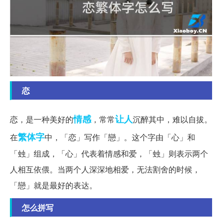
恋
情感
让人
恋，是一种美好的
，常常
沉醉其中，难以自拔。
繁体字
在
中，「恋」写作「戀」。这个字由「心」和
「䖵」组成，「心」代表着情感和爱，「䖵」则表示两个
人相互依偎。当两个人深深地相爱，无法割舍的时候，
「戀」就是最好的表达。
怎么拼写