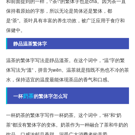
和前面提到的一样，\"茶\"的繁体字也是chá。因为茶一直
保持着原始的字形，所以无论是简体还是繁体，都
是“茶”。茶叶具有丰富的养生功效，被广泛应用于食疗和
保健中。
静品温茶繁体字
温茶的繁体字写法是靜品溫茶。在这个词中，“温”字的繁
体写法为“溫”，拼音为wēn。温茶就是指既不热也不冷的茶
水，保持适宜的温度最能体现茶品的香气和口感。
奶茶
一杯
的繁体字怎么写
一杯奶茶的繁体字写作一杯奶茶。这个词中，“杯”和“奶
茶”都没有繁体字的变体。奶茶作为一种融合了茶和牛奶的
饮品，口感浓郁且香甜，深受广大消费者的喜爱。