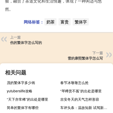
验，融合了茶道文化和生活情趣，体现了一种闲适与悠
然。
网络标签：
奶茶
富贵
繁体字
上一篇
伤的繁体字怎么写的
下一篇
雪的康熙繁体字怎么写
相关问题
茂的繁体字多少画
春节冰墩墩怎么抢
yutuberslife攻略
“琴樽赏不孤”的出处是哪里
“天下亦常稀”的出处是哪里
吉安冬天的天气怎样形容
简单的繁体字有哪些
车评头条：温故知新 试驾新一代奔驰GLE 400