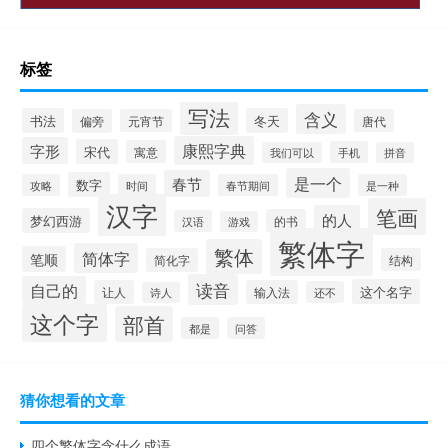
标签
写法
含义
书法
冬天
偏旁
元宵节
唐代
康熙字典
字形
宋代
寓意
手机
我们可以
拼音
是一个
春节
数字
攻略
时间
春节期间
是一种
汉字
笔画
的人
梦幻西游
的书
汉语
游戏
繁体字
繁体
简体字
笔顺
简化字
结构
读音
自己的
这个名字
让人
输入法
还不
诗人
这个字
部首
都是
问答
猜你想看的文章
四个繁体字念什么成语