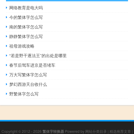
网络教育是电大吗
今的繁体字怎么写
南的繁体字怎么写
静静繁体字怎么写
祖母游戏攻略
“若是野干逐法王”的出处是哪里
春节后驾车进京是否堵车
万大写繁体字怎么写
梦幻西游天台收什么
野繁体字怎么写
Copyright © 2012 - 2026
繁体字转换器
Powered by
网站分类目录
|
精选推荐文章
|