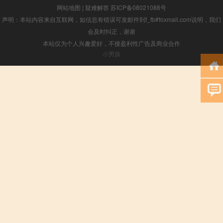
网站地图
|
疑难解答
苏ICP备08021088号
声明：本站内容来自互联网，如信息有错误可发邮件到f_fb#foxmail.com说明，我们
会及时纠正，谢谢
本站仅为个人兴趣爱好，不接盈利性广告及商业合作
小男孩