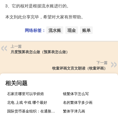
3、它的核对是根据流水账进行的。
本文到此分享完毕，希望对大家有所帮助。
网络标签：
流水账
现金
账单
上一篇
月度预算表怎么做（预算表怎么做）
下一篇
牧童评画文言文朗读（牧童评画）
相关问题
石家庄哪里可以学烘焙
镜繁体字怎么写
北电 上戏 中戏 哪个最好
名的繁体字多少画
国际货币基金组织：在通胀稳定降至目标范围内之前维持长期较高利率的政策是合理的
繁体字津几画