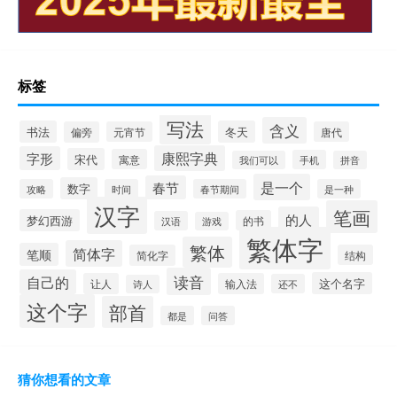
标签
写法
含义
书法
冬天
偏旁
元宵节
唐代
康熙字典
字形
宋代
寓意
手机
我们可以
拼音
是一个
春节
数字
攻略
时间
春节期间
是一种
汉字
笔画
的人
梦幻西游
的书
汉语
游戏
繁体字
繁体
简体字
笔顺
简化字
结构
读音
自己的
这个名字
让人
输入法
还不
诗人
这个字
部首
都是
问答
猜你想看的文章