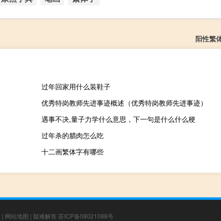
阳性繁
过年回家用什么装鞋子
优秀特岗教师先进事迹概述（优秀特岗教师先进事迹）
遇事不决,量子力学什么意思，下一句是什么什么梗
过年杀的腊肉怎么吃
十二画繁体字有哪些
章
|
网站地图
|
疑难解答
苏ICP备08021088号