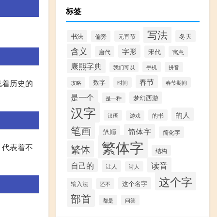
标签
写法
书法
冬天
偏旁
元宵节
含义
字形
宋代
唐代
寓意
康熙字典
手机
我们可以
拼音
春节
数字
载着历史的
攻略
时间
春节期间
是一个
梦幻西游
是一种
汉字
的人
的书
汉语
游戏
笔画
简体字
笔顺
简化字
繁体字
，代表着不
繁体
结构
读音
自己的
让人
诗人
这个字
这个名字
输入法
还不
部首
都是
问答