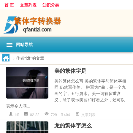
首 页
文章列表
知识分类
网站导航
>
作者“ldf”的文章
美的繁体字是
美的繁体怎么写 美的繁体字与简体字相
同,仍然写作美。 拼写为měi，是一个九
画的字，五行属水。美一词有多重含
义，除了表示美丽和好看之外，还可以
表示令人满...
ldf
02-22
729
404
文章列表
龙的繁体字怎么