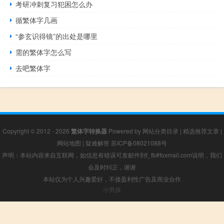
考研冲刺复习犯困怎么办
循繁体字几画
“参玄识得镜”的出处是哪里
需的繁体字怎么写
去吧繁体字
Copyright © 2012 - 2026
繁体字转换器
Powered by
网站分类目录
|
精选推荐文章
|
网站地图
|
疑难解答
苏ICP备08021088号
声明：本站内容来自互联网，如信息有错误可发邮件到f_fb#foxmail.com说明，我们
会及时纠正，谢谢
本站仅为个人兴趣爱好，不接盈利性广告及商业合作
小男孩