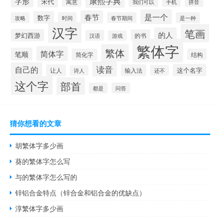
康熙字典
字形
宋代
寓意
手机
我们可以
拼音
是一个
春节
数字
攻略
时间
春节期间
是一种
汉字
笔画
的人
梦幻西游
的书
汉语
游戏
繁体字
繁体
简体字
笔顺
简化字
结构
读音
自己的
这个名字
让人
输入法
还不
诗人
这个字
部首
都是
问答
猜你想看的文章
胡繁体字多少画
葵的繁体字怎么写
与的繁体字怎么写的
锌铝合金特点（锌合金和铝合金的优缺点）
淳繁体字多少画