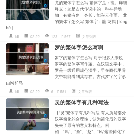
龙的繁体字怎么写 繁体字是：龍。详细
释义：龙是古代传说中的一种神异动
物，有鳞有角，身长，能兴云作雨。 龙
的繁体字怎么写 繁体字：龍 龙鹤 [ lóng
hè ] ...
ldf
02-22
123
567
文章列表
罗的繁体字怎么写啊
罗字的繁体字怎么写 对于很多人来说，
罗字的繁体字写作羅。在汉语文字中，
罗是一级通用规范汉字，早在商代甲骨
文中就能看到其存在。古代罗字的字形
由网和鸟...
ldf
02-22
6
581
文章列表
灵的繁体字有几种写法
【“灵”繁体字有几种写法 有人质疑部分
汉字简化的合理性，认为简化后的汉字
失去了原有的意义和特点。例
如，“凤”、“圣”、“赵”、“风”这些简化字