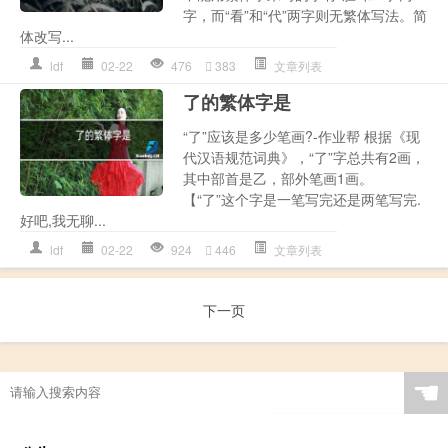
字，而“看”和“代”两字则无繁体写法。简
体改写...
ldf
02-22
476
383
文章列表
了的繁体字是
“了”应该是多少笔画?-作业帮 根据《现
代汉语规范词典》，“了”字总共有2画，
其中部首是乙，部外笔画1画。
【“了”这个字是一笔写完还是两笔写完.
好吧,我无聊...
ldf
02-22
924
446
文章列表
下一页
☚