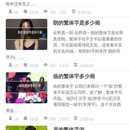
根本没有意义，...
ldf
02-22
133
28
文章列表
朗的繁体字是多少画
佐野真一郎 佐野真一朗的繁体字是佐野
真壹朗。繁体字在中文中起着重要的作
用，不仅延续着传统文化，还有着丰富
的文化内涵。 朗和妇字的音序 朗的音
序为L，...
ldf
02-22
225
672
文章列表
临的繁体字多少画
临的繁体字 让我们来探讨一下“临”的繁
体字应该怎么写吧。据了解，繁体字写
作臨。 临[lín] 汉字 临(拼音:lín)是汉语
通用规范一级字(常用字)。这个字在西
周金...
ldf
02-22
359
565
文章列表
灵的繁体字怎