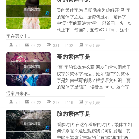
灵的繁体字怎 且听我来为你解开“灵”字
的繁体字之迷。据资料显示，繁体字
中“灵”字的写法为“靈”，部首彐、火，结
构上下，笔画7，五笔VOU líng。这个
字在语义上...
ldf
02-22
381
102
文章列表
蔓的繁体字是
“蔓”字的繁体怎么写 网友们常常困惑于
汉字的繁体字写法，比如“蔓”字的繁体
字是如何书写的呢？根据语文知识，蔓
的繁体字是“蔓”，读音是màn。这个字
通常用来形...
ldf
02-22
217
116
文章列表
脸的繁体字是
看脸时代 在这个看脸的时代，繁体字如
何识别呢？通过观察我们可以发现，其
中能用繁体字来写的字有“脸”和“时”两