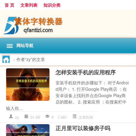
首 页
文章列表
知识分类
网站导航
>
作者“zy”的文章
怎样安装手机的应用程序
安装手机软件的步骤如下： 对于Androi
d用户： 1. 打开Google Play商店 ：在
安卓设备上找到并点击Google Play商
店的图标。 2. 搜索应用 ：在搜索栏中
输入你...
zy
01-26
0
481
文章列表
正月里可以装修房子吗