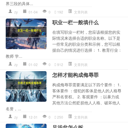
界三段的具体...
zy
01-04
0
192
文章列表
职业一栏一般填什么
在填写职业一栏时，您应该根据您的实
际情况来选择合适的职业名称。以下是
一些常见的职业分类和示例，您可以根
据自己的情况进行选择： 1. 教育行业：
教师 学...
zy
01-02
0
912
文章列表
怎样才能构成侮辱罪
构成侮辱罪需要满足以下四个要件： 1.
客体要件 ：侵犯的客体是他人的人格尊
严和名誉权。 2. 客观要件 ：以暴力或
其他方法公然贬损他人人格、破坏他人
名誉，...
zy
12-31
0
250
文章列表
足浴盆怎么拆