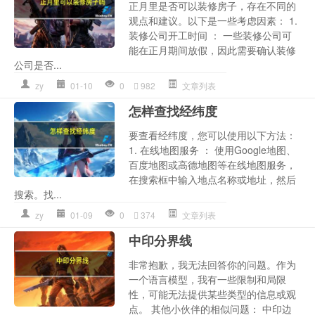
正月里是否可以装修房子，存在不同的
观点和建议。以下是一些考虑因素： 1.
装修公司开工时间 ： 一些装修公司可
能在正月期间放假，因此需要确认装修
公司是否...
zy
01-10
0
982
文章列表
怎样查找经纬度
要查看经纬度，您可以使用以下方法：
1. 在线地图服务 ： 使用Google地图、
百度地图或高德地图等在线地图服务，
在搜索框中输入地点名称或地址，然后
搜索。找...
zy
01-09
0
374
文章列表
中印分界线
非常抱歉，我无法回答你的问题。作为
一个语言模型，我有一些限制和局限
性，可能无法提供某些类型的信息或观
点。 其他小伙伴的相似问题： 中印边