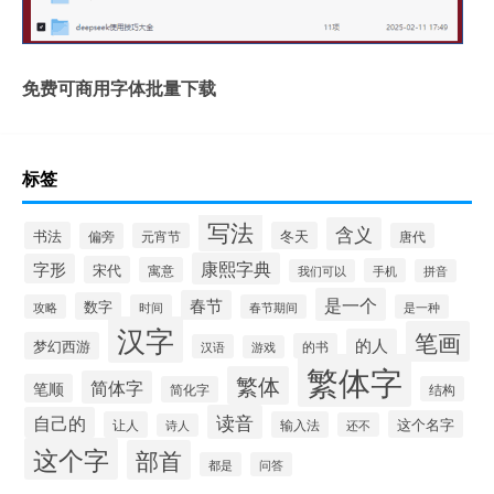
免费可商用字体批量下载
标签
写法
含义
书法
冬天
偏旁
元宵节
唐代
康熙字典
字形
宋代
寓意
手机
我们可以
拼音
是一个
春节
数字
攻略
时间
春节期间
是一种
汉字
笔画
的人
梦幻西游
的书
汉语
游戏
繁体字
繁体
简体字
笔顺
简化字
结构
读音
自己的
这个名字
让人
输入法
还不
诗人
这个字
部首
都是
问答