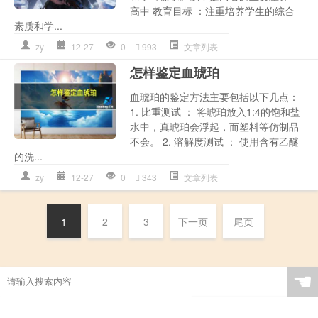
高中 教育目标 ：注重培养学生的综合
素质和学...
zy
12-27
0
993
文章列表
怎样鉴定血琥珀
血琥珀的鉴定方法主要包括以下几点：
1. 比重测试 ： 将琥珀放入1:4的饱和盐
水中，真琥珀会浮起，而塑料等仿制品
不会。 2. 溶解度测试 ： 使用含有乙醚
的洗...
zy
12-27
0
343
文章列表
1
2
3
下一页
尾页
☚