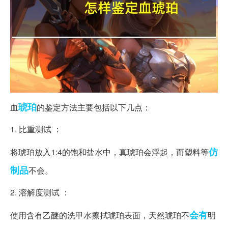
琥珀
血
的鉴定方法主要包括以下几点：
1. 比重测试 ：
仿
将琥珀放入1:4的饱和盐水中，真琥珀会浮起，而塑料等
制品
不会。
2. 溶解度测试 ：
会有
使用含有乙醚的洗甲水擦拭琥珀表面，天然琥珀不
明