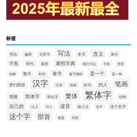
标签
写法
含义
书法
冬天
偏旁
元宵节
唐代
康熙字典
字形
宋代
寓意
手机
我们可以
拼音
是一个
春节
数字
攻略
时间
春节期间
是一种
汉字
笔画
的人
梦幻西游
的书
汉语
游戏
繁体字
繁体
简体字
笔顺
简化字
结构
读音
自己的
这个名字
让人
输入法
还不
诗人
这个字
部首
都是
问答