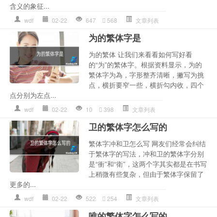
含义的象征...
wdf
02-22
647
568
文章列表
为的繁体字是
为的繁体 让我们来看看如何写好看
的“为”的繁体字。根据资料显示，为的
繁体字为為，字形整齐清晰，撇写为挑
点，横折要窄一些，横折勾内收，四个
点分别为左点...
wdf
02-22
10
398
文章列表
卫的繁体字怎么写的
繁体字冲和卫怎么写 网友们经常会纠结
于繁体字的写法，冲和卫的繁体字分别
是“衝”和“衛”，这两个字其实都是在书写
上稍微有些复杂，但由于繁体字保留了
更多的...
wdf
02-22
522
254
文章列表
唯的繁体字怎么写的