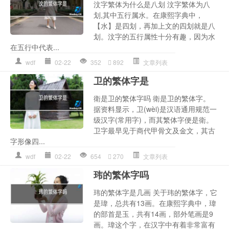
汶字繁体为什么是八划 汶字繁体为八
划,其中五行属水。在康熙字典中，
【水】是四划，再加上文的四划就是八
划。汶字的五行属性十分有趣，因为水
在五行中代表...
wdf
02-22
352
892
文章列表
卫的繁体字是
衛是卫的繁体字吗 衛是卫的繁体字。
据资料显示，卫(wèi)是汉语通用规范一
级汉字(常用字)，而其繁体字便是衛。
卫字最早见于商代甲骨文及金文，其古
字形像四...
wdf
02-22
654
270
文章列表
玮的繁体字吗
玮的繁体字是几画 关于玮的繁体字，它
是瑋，总共有13画。在康熙字典中，瑋
的部首是玉，共有14画，部外笔画是9
画。瑋这个字，在汉字中有着非常富有