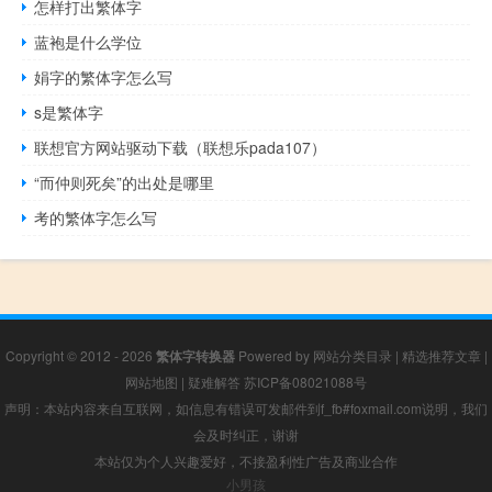
怎样打出繁体字
蓝袍是什么学位
娟字的繁体字怎么写
s是繁体字
联想官方网站驱动下载（联想乐pada107）
“而仲则死矣”的出处是哪里
考的繁体字怎么写
Copyright © 2012 - 2026
繁体字转换器
Powered by
网站分类目录
|
精选推荐文章
|
网站地图
|
疑难解答
苏ICP备08021088号
声明：本站内容来自互联网，如信息有错误可发邮件到f_fb#foxmail.com说明，我们
会及时纠正，谢谢
本站仅为个人兴趣爱好，不接盈利性广告及商业合作
小男孩