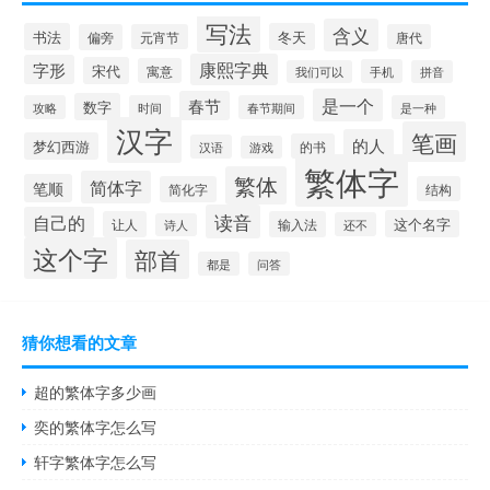
写法
含义
书法
冬天
偏旁
元宵节
唐代
康熙字典
字形
宋代
寓意
手机
我们可以
拼音
是一个
春节
数字
攻略
时间
春节期间
是一种
汉字
笔画
的人
梦幻西游
的书
汉语
游戏
繁体字
繁体
简体字
笔顺
简化字
结构
读音
自己的
这个名字
让人
输入法
还不
诗人
这个字
部首
都是
问答
猜你想看的文章
超的繁体字多少画
奕的繁体字怎么写
轩字繁体字怎么写