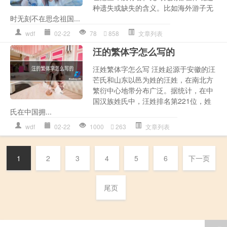
种遗失或缺失的含义。比如海外游子无
时无刻不在思念祖国...
wdf
02-22
78
858
文章列表
汪的繁体字怎么写的
汪姓繁体字怎么写 汪姓起源于安徽的汪
芒氏和山东以邑为姓的汪姓，在南北方
繁衍中心地带分布广泛。据统计，在中
国汉族姓氏中，汪姓排名第221位，姓
氏在中国拥...
wdf
02-22
1000
263
文章列表
1
2
3
4
5
6
下一页
尾页