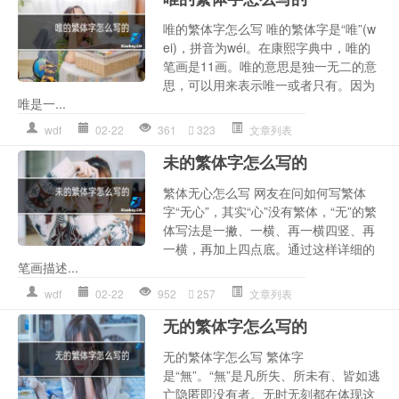
唯的繁体字怎么写 唯的繁体字是“唯”(w
ei)，拼音为wéi。在康熙字典中，唯的
笔画是11画。唯的意思是独一无二的意
思，可以用来表示唯一或者只有。因为
唯是一...
wdf
02-22
361
323
文章列表
未的繁体字怎么写的
繁体无心怎么写 网友在问如何写繁体
字“无心”，其实“心”没有繁体，“无”的繁
体写法是一撇、一横、再一横四竖、再
一横，再加上四点底。通过这样详细的
笔画描述...
wdf
02-22
952
257
文章列表
无的繁体字怎么写的
无的繁体字怎么写 繁体字
是“無”。“無”是凡所失、所未有、皆如逃
亡隐匿即没有者。无时无刻都在体现这