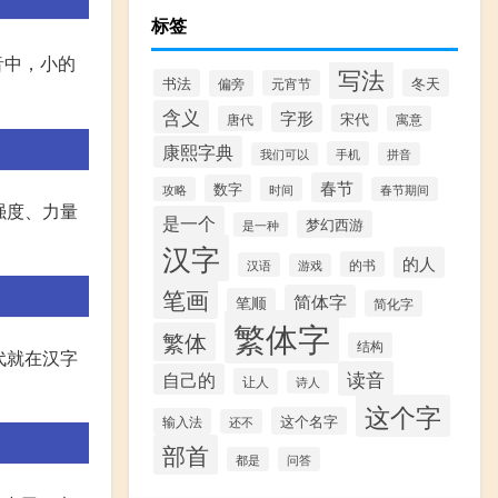
标签
音中，小的
写法
书法
冬天
偏旁
元宵节
含义
字形
宋代
唐代
寓意
康熙字典
手机
我们可以
拼音
春节
数字
攻略
时间
春节期间
强度、力量
是一个
梦幻西游
是一种
汉字
的人
的书
汉语
游戏
笔画
简体字
笔顺
简化字
繁体字
繁体
结构
代就在汉字
读音
自己的
让人
诗人
这个字
这个名字
输入法
还不
部首
都是
问答