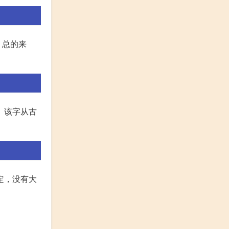
。总的来
。该字从古
定，没有大