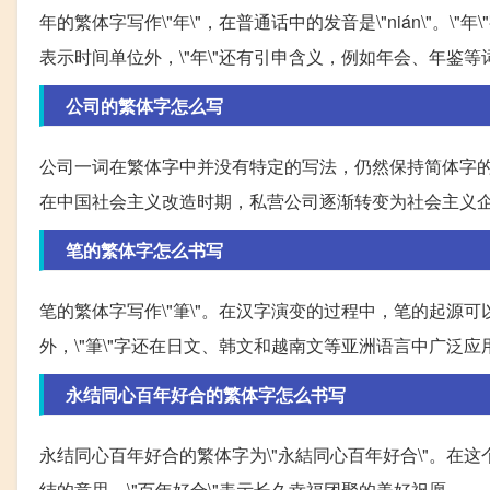
年的繁体字写作\"年\"，在普通话中的发音是\"nián\"
表示时间单位外，\"年\"还有引申含义，例如年会、年鉴等
公司的繁体字怎么写
公司一词在繁体字中并没有特定的写法，仍然保持简体字
在中国社会主义改造时期，私营公司逐渐转变为社会主义
笔的繁体字怎么书写
笔的繁体字写作\"筆\"。在汉字演变的过程中，笔的起
外，\"筆\"字还在日文、韩文和越南文等亚洲语言中广泛应
永结同心百年好合的繁体字怎么书写
永结同心百年好合的繁体字为\"永結同心百年好合\"。在这个
结的意思，\"百年好合\"表示长久幸福团聚的美好祝愿。