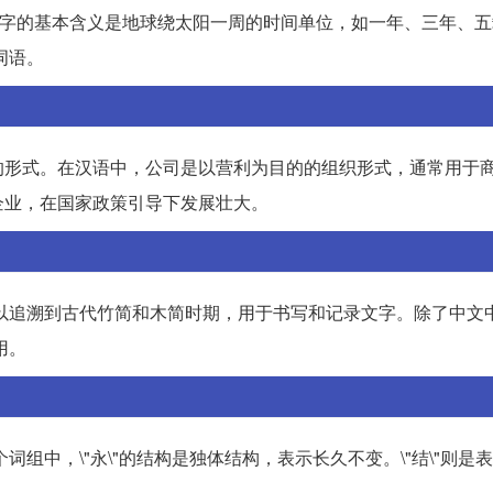
。\"年\"字的基本含义是地球绕太阳一周的时间单位，如一年、三年、
词语。
的形式。在汉语中，公司是以营利为目的的组织形式，通常用于
企业，在国家政策引导下发展壮大。
源可以追溯到古代竹简和木简时期，用于书写和记录文字。除了中文
用。
词组中，\"永\"的结构是独体结构，表示长久不变。\"结\"则是