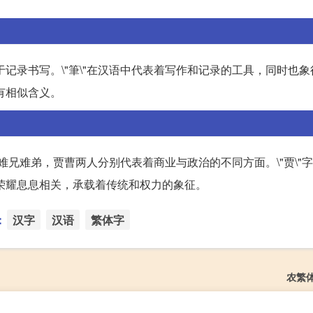
于记录书写。\"筆\"在汉语中代表着写作和记录的工具，同时也
有相似含义。
剧中难兄难弟，贾曹两人分别代表着商业与政治的不同方面。\"贾\"
族荣耀息息相关，承载着传统和权力的象征。
：
汉字
汉语
繁体字
农繁