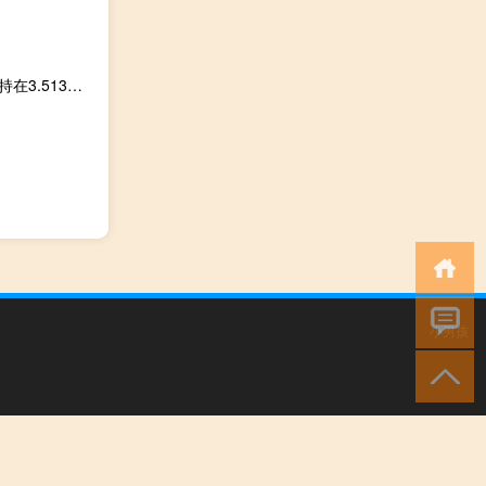
EIA报告：10月20日当周美国战略石油储备（SPR）库存维持在3.513亿桶不变
小男孩