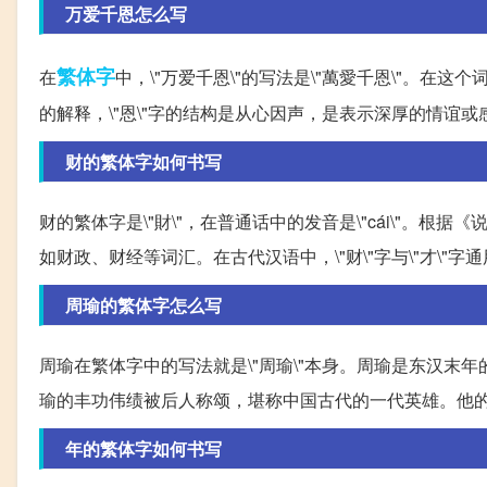
万爱千恩怎么写
繁体字
在
中，\"万爱千恩\"的写法是\"萬愛千恩\"。在这个
的解释，\"恩\"字的结构是从心因声，是表示深厚的情谊或
财的繁体字如何书写
财的繁体字是\"財\"，在普通话中的发音是\"cái\"。根
如财政、财经等词汇。在古代汉语中，\"财\"字与\"才\"
周瑜的繁体字怎么写
周瑜在繁体字中的写法就是\"周瑜\"本身。周瑜是东汉
瑜的丰功伟绩被后人称颂，堪称中国古代的一代英雄。他
年的繁体字如何书写