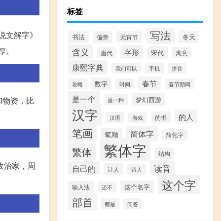
标签
写法
《说文解字》
书法
冬天
偏旁
元宵节
厚。
含义
字形
宋代
唐代
寓意
康熙字典
手机
我们可以
拼音
春节
数字
攻略
时间
春节期间
是一个
梦幻西游
钱和物资，比
是一种
汉字
的人
的书
汉语
游戏
笔画
简体字
笔顺
简化字
繁体字
繁体
结构
政治家，周
读音
自己的
让人
诗人
这个字
这个名字
输入法
还不
部首
都是
问答