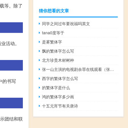
五载等。除了
猜你想看的文章
同学之间过年要祝福吗英文
tana0度等于
是雾繁体字
商业活动。
飘的繁体字怎么写
北方珍贵木材树种
张一山主演的电视剧余罪在线观看（张一山主演的电视剧）
西字的繁体字怎么写
中的书写
的繁体字是什么
鸿的繁体字多少画
十五元宵节有关唐诗
表示团结和联