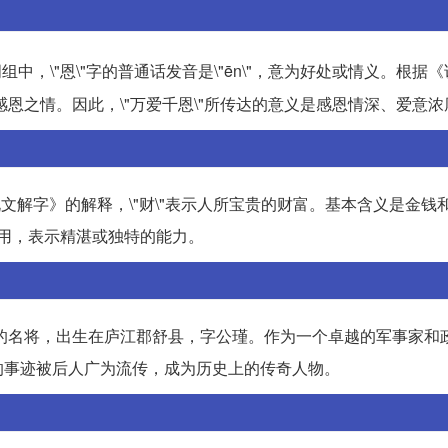
词组中，\"恩\"字的普通话发音是\"ēn\"，意为好处或情义。根据
感恩之情。因此，\"万爱千恩\"所传达的意义是感恩情深、爱意浓
据《说文解字》的解释，\"财\"表示人所宝贵的财富。基本含义是金
字通用，表示精湛或独特的能力。
末年的名将，出生在庐江郡舒县，字公瑾。作为一个卓越的军事家和
的事迹被后人广为流传，成为历史上的传奇人物。