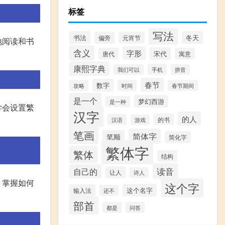
标签
写法
书法
冬天
偏旁
元宵节
地阅读和书
含义
字形
宋代
唐代
寓意
康熙字典
手机
我们可以
拼音
春节
数字
攻略
时间
春节期间
是一个
梦幻西游
是一种
学会设置繁
汉字
的人
的书
汉语
游戏
笔画
简体字
笔顺
简化字
繁体字
繁体
结构
读音
自己的
让人
诗人
。掌握如何
这个字
这个名字
输入法
还不
部首
都是
问答