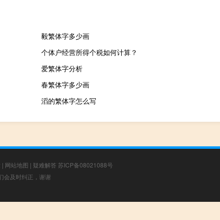
毅繁体字多少画
个体户经营所得个税如何计算？
爱繁体字分析
春繁体字多少画
滔的繁体字怎么写
章
|
网站地图
|
疑难解答
苏ICP备08021088号
，我们会及时纠正，谢谢