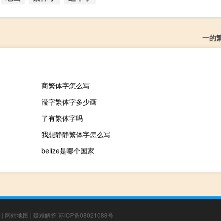
一的
商繁体字怎么写
滢字繁体字多少画
了有繁体字吗
我想静静繁体字怎么写
belize是哪个国家
章
|
网站地图
|
疑难解答
苏ICP备08021088号