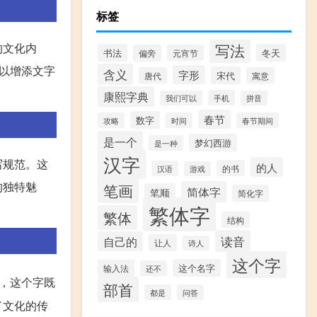
标签
写法
的文化内
书法
冬天
偏旁
元宵节
以增添文字
含义
字形
宋代
唐代
寓意
康熙字典
手机
我们可以
拼音
春节
数字
攻略
时间
春节期间
是一个
梦幻西游
是一种
汉字
写规范。这
的人
的书
汉语
游戏
的独特魅
笔画
简体字
笔顺
简化字
繁体字
繁体
结构
读音
自己的
让人
诗人
这个字
这个名字
输入法
还不
是，这个字既
部首
都是
问答
了文化的传