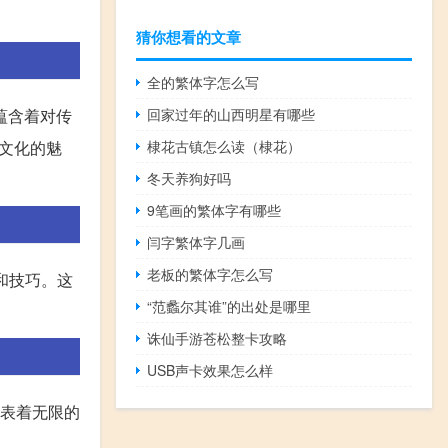
猜你想看的文章
全的繁体字怎么写
回家过年的山西明星有哪些
蕴含着对传
棣花古镇怎么读（棣花）
文化的魅
冬天养狗好吗
9笔画的繁体字有哪些
闫字繁体字几画
老板的繁体字怎么写
和技巧。这
“范蠡尔其谁”的出处是哪里
诛仙手游苍松整卡攻略
USB声卡效果怎么样
代表着无限的