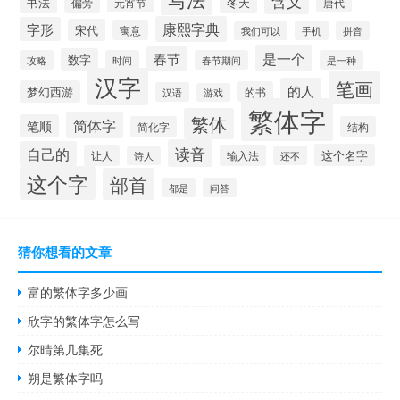
含义
书法
冬天
偏旁
元宵节
唐代
康熙字典
字形
宋代
寓意
手机
我们可以
拼音
是一个
春节
数字
攻略
时间
春节期间
是一种
汉字
笔画
的人
梦幻西游
的书
汉语
游戏
繁体字
繁体
简体字
笔顺
简化字
结构
读音
自己的
这个名字
让人
输入法
还不
诗人
这个字
部首
都是
问答
猜你想看的文章
富的繁体字多少画
欣字的繁体字怎么写
尔晴第几集死
朔是繁体字吗