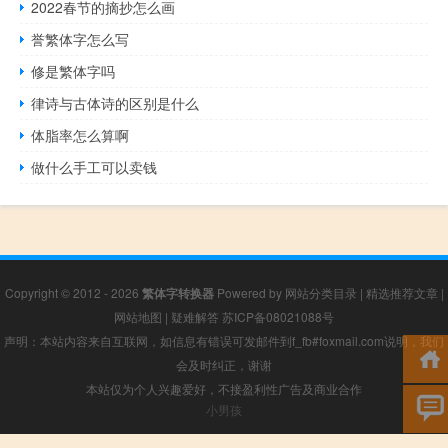
2022春节的摘抄怎么画
誉繁体字怎么写
修是繁体字吗
律诗与古体诗的区别是什么
体脂率怎么算啊
做什么手工可以卖钱
Copyright © 2012 - 2026
繁体字转换器
Powered by
网站分类目录
|
精选推荐文章
|
网站地图
|
疑难解答
苏ICP备08021088号
声明：本站内容来自互联网，如信息有错误可发邮件到f_fb#foxmail.com说明，我们
会及时纠正，谢谢
本站仅为个人兴趣爱好，不接盈利性广告及商业合作
小男孩