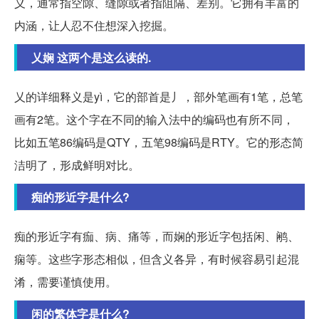
义，通常指空隙、缝隙或者指阻隔、差别。它拥有丰富的
内涵，让人忍不住想深入挖掘。
乂娴 这两个是这么读的.
乂的详细释义是yì，它的部首是丿，部外笔画有1笔，总笔
画有2笔。这个字在不同的输入法中的编码也有所不同，
比如五笔86编码是QTY，五笔98编码是RTY。它的形态简
洁明了，形成鲜明对比。
痴的形近字是什么?
痴的形近字有痂、病、痛等，而娴的形近字包括闲、鹇、
痫等。这些字形态相似，但含义各异，有时候容易引起混
淆，需要谨慎使用。
闲的繁体字是什么?