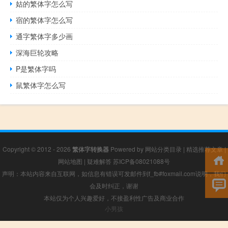
姑的繁体字怎么写
宿的繁体字怎么写
通字繁体字多少画
深海巨轮攻略
P是繁体字吗
鼠繁体字怎么写
Copyright © 2012 - 2026
繁体字转换器
Powered by
网站分类目录
|
精选推荐文章
|
网站地图
|
疑难解答
苏ICP备08021088号
声明：本站内容来自互联网，如信息有错误可发邮件到f_fb#foxmail.com说明，我们
会及时纠正，谢谢
本站仅为个人兴趣爱好，不接盈利性广告及商业合作
小男孩