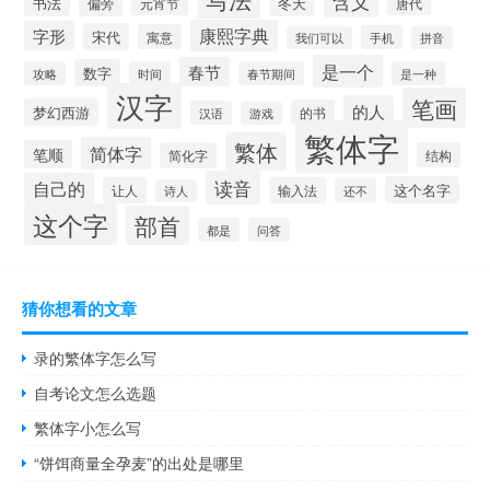
含义
书法
冬天
偏旁
元宵节
唐代
康熙字典
字形
宋代
寓意
手机
我们可以
拼音
是一个
春节
数字
攻略
时间
春节期间
是一种
汉字
笔画
的人
梦幻西游
的书
汉语
游戏
繁体字
繁体
简体字
笔顺
简化字
结构
读音
自己的
这个名字
让人
输入法
还不
诗人
这个字
部首
都是
问答
猜你想看的文章
录的繁体字怎么写
自考论文怎么选题
繁体字小怎么写
“饼饵商量全孕麦”的出处是哪里