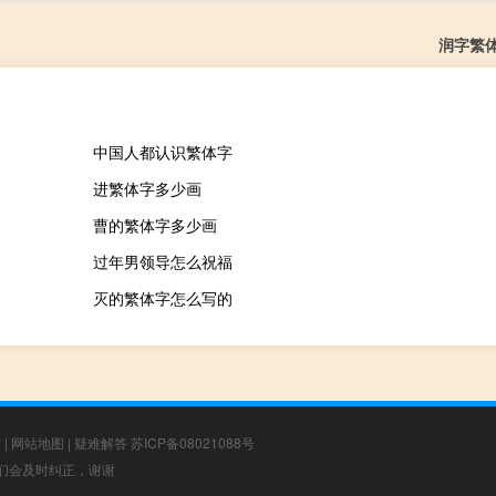
润字繁
中国人都认识繁体字
进繁体字多少画
曹的繁体字多少画
过年男领导怎么祝福
灭的繁体字怎么写的
章
|
网站地图
|
疑难解答
苏ICP备08021088号
，我们会及时纠正，谢谢