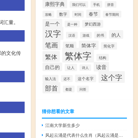
康熙字典
手机
我们可以
拼音
春节
数字
攻略
时间
春节期间
的词汇量。
是一个
梦幻西游
是一种
汉字
的人
的书
汉语
游戏
笔画
简体字
笔顺
简化字
繁体字
彩的文化传
繁体
结构
读音
自己的
让人
诗人
这个字
这个名字
输入法
还不
部首
都是
问答
猜你想看的文章
江南大学新生多少
风起云涌是代表什么生肖（风起云涌是什么生肖）