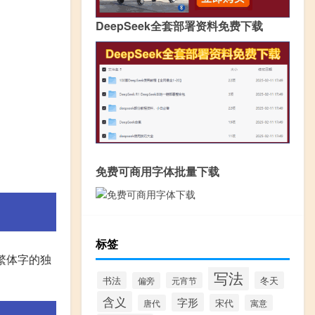
DeepSeek全套部署资料免费下载
免费可商用字体批量下载
标签
了繁体字的独
写法
书法
冬天
偏旁
元宵节
含义
字形
宋代
唐代
寓意