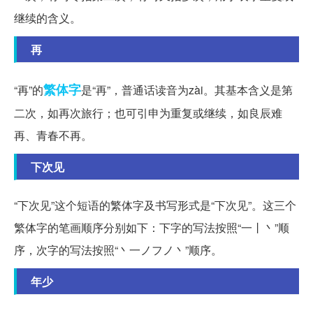
继续的含义。
再
繁体字
“再”的
是“再”，普通话读音为zài。其基本含义是第
二次，如再次旅行；也可引申为重复或继续，如良辰难
再、青春不再。
下次见
“下次见”这个短语的繁体字及书写形式是“下次见”。这三个
繁体字的笔画顺序分别如下：下字的写法按照“一丨丶”顺
序，次字的写法按照“丶一ノフノ丶”顺序。
年少