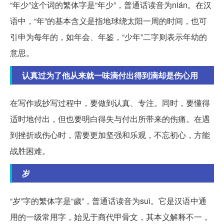
“年少”这个词的繁体字是“年少”，普通话读音为nián。在汉
语中，“年”的基本含义是指地球绕太阳一周的时间，也可
引申为每年的，如年会、年鉴，“少年”二字则表示年幼的
意思。
认真过为了他从来就一味滴付出得到滴却是伤心用
在写作或抄写过程中，要做到认真、专注。同时，要懂得
适时地付出，但也要明白得失与付出所带来的伤痛。在遇
到挫折或伤心时，需要更加坚强和乐观，不忘初心，方能
战胜困难。
岁
“岁”字的繁体字是“歲”，普通话读音为suì。它是汉语中通
用的一级常用字，始见于商代甲骨文，其本义解释不一，