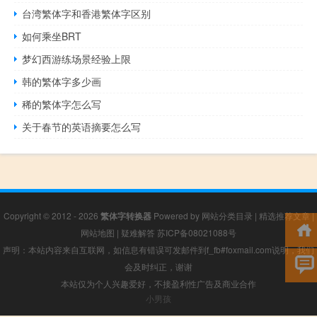
台湾繁体字和香港繁体字区别
如何乘坐BRT
梦幻西游练场景经验上限
韩的繁体字多少画
稀的繁体字怎么写
关于春节的英语摘要怎么写
Copyright © 2012 - 2026
繁体字转换器
Powered by
网站分类目录
|
精选推荐文章
|
网站地图
|
疑难解答
苏ICP备08021088号
声明：本站内容来自互联网，如信息有错误可发邮件到f_fb#foxmail.com说明，我们
会及时纠正，谢谢
本站仅为个人兴趣爱好，不接盈利性广告及商业合作
小男孩