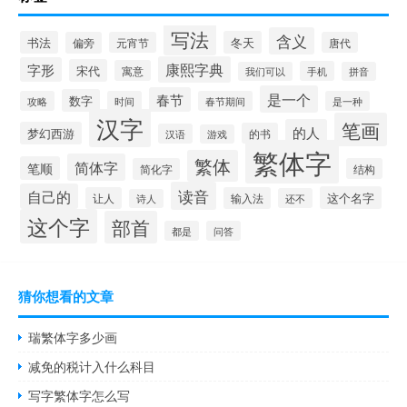
写法
含义
书法
冬天
偏旁
元宵节
唐代
康熙字典
字形
宋代
寓意
手机
我们可以
拼音
是一个
春节
数字
攻略
时间
春节期间
是一种
汉字
笔画
的人
梦幻西游
的书
汉语
游戏
繁体字
繁体
简体字
笔顺
简化字
结构
读音
自己的
这个名字
让人
输入法
还不
诗人
这个字
部首
都是
问答
猜你想看的文章
瑞繁体字多少画
减免的税计入什么科目
写字繁体字怎么写