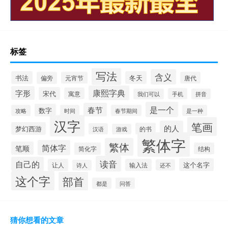
标签
写法
含义
书法
冬天
偏旁
元宵节
唐代
康熙字典
字形
宋代
寓意
手机
我们可以
拼音
是一个
春节
数字
攻略
时间
春节期间
是一种
汉字
笔画
的人
梦幻西游
的书
汉语
游戏
繁体字
繁体
简体字
笔顺
简化字
结构
读音
自己的
这个名字
让人
输入法
还不
诗人
这个字
部首
都是
问答
猜你想看的文章