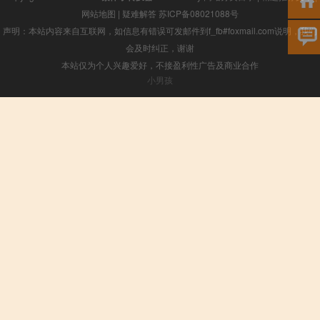
网站地图
|
疑难解答
苏ICP备08021088号
声明：本站内容来自互联网，如信息有错误可发邮件到f_fb#foxmail.com说明，我们
会及时纠正，谢谢
本站仅为个人兴趣爱好，不接盈利性广告及商业合作
小男孩