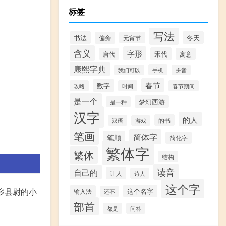
标签
写法
书法
冬天
偏旁
元宵节
含义
字形
宋代
唐代
寓意
康熙字典
手机
我们可以
拼音
春节
数字
攻略
时间
春节期间
是一个
梦幻西游
是一种
汉字
的人
的书
汉语
游戏
笔画
简体字
笔顺
简化字
繁体字
繁体
结构
读音
自己的
让人
诗人
这个字
乡县尉的小
这个名字
输入法
还不
部首
都是
问答