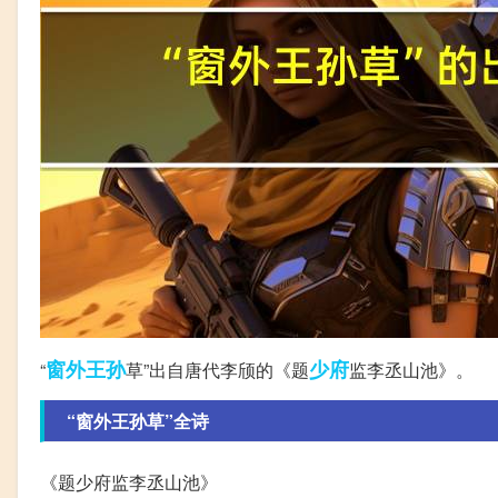
窗外
王孙
少府
“
草”出自唐代李颀的《题
监李丞山池》。
“窗外王孙草”全诗
《题少府监李丞山池》