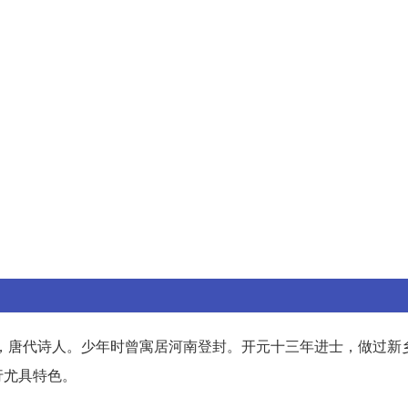
争议），唐代诗人。少年时曾寓居河南登封。开元十三年进士，做过新
行尤具特色。