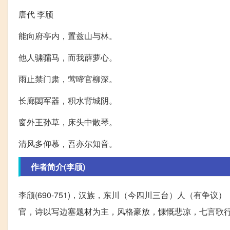
唐代 李颀
能向府亭内，置兹山与林。
他人骕骦马，而我薜萝心。
雨止禁门肃，莺啼官柳深。
长廊閟军器，积水背城阴。
窗外王孙草，床头中散琴。
清风多仰慕，吾亦尔知音。
作者简介(李颀)
李颀(690-751)，汉族，东川（今四川三台）人（有
官，诗以写边塞题材为主，风格豪放，慷慨悲凉，七言歌