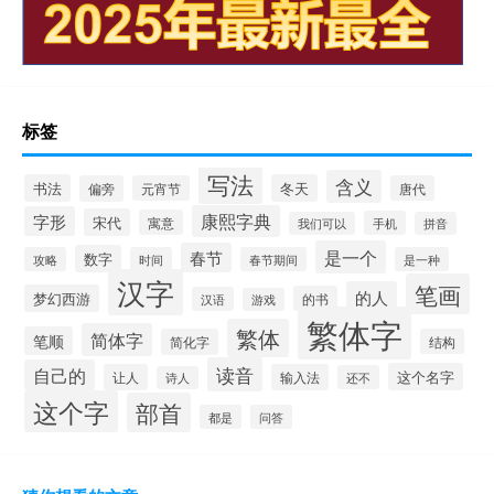
标签
写法
含义
书法
冬天
偏旁
元宵节
唐代
康熙字典
字形
宋代
寓意
手机
我们可以
拼音
是一个
春节
数字
攻略
时间
春节期间
是一种
汉字
笔画
的人
梦幻西游
的书
汉语
游戏
繁体字
繁体
简体字
笔顺
简化字
结构
读音
自己的
这个名字
让人
输入法
还不
诗人
这个字
部首
都是
问答