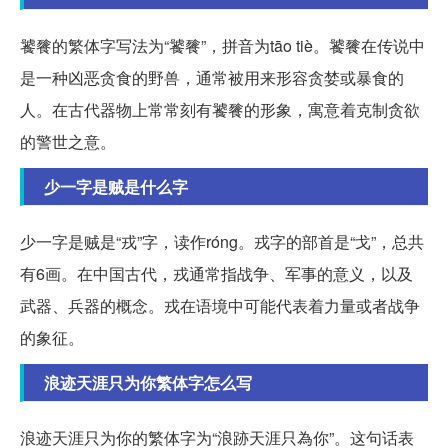
饕餮的繁体字写法为“饕餮”，拼音为tāo tiè。饕餮在传说中
是一种凶恶贪食的野兽，通常被用来形容贪婪或暴食的
人。在古代器物上常常刻有饕餮的形象，寓意着克制贪欲
的警世之意。
少一字是贼是什么字
少一字是贼是“戎”字，读作róng。戎字的部首是“戈”，总共
有6画。在中国古代，戎通常指战争、军事的意义，以及
武器、兵器的概念。戎在语境中可能代表着力量或者战争
的象征。
浪迹天涯只为你繁体字怎么写
浪迹天涯只为你的繁体字为“浪跡天涯只為你”。这句话表