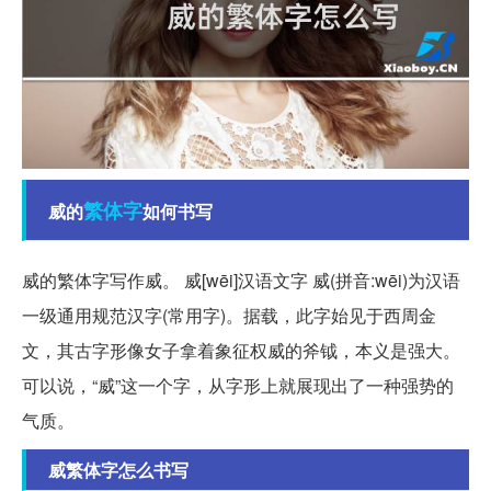
繁体字
威的
如何书写
威的繁体字写作威。 威[wēi]汉语文字 威(拼音:wēi)为汉语
一级通用规范汉字(常用字)。据载，此字始见于西周金
文，其古字形像女子拿着象征权威的斧钺，本义是强大。
可以说，“威”这一个字，从字形上就展现出了一种强势的
气质。
威繁体字怎么书写