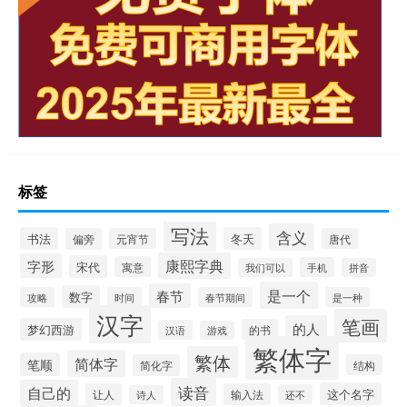
标签
写法
含义
书法
冬天
偏旁
元宵节
唐代
康熙字典
字形
宋代
寓意
手机
我们可以
拼音
是一个
春节
数字
攻略
时间
春节期间
是一种
汉字
笔画
的人
梦幻西游
的书
汉语
游戏
繁体字
繁体
简体字
笔顺
简化字
结构
读音
自己的
这个名字
让人
输入法
还不
诗人