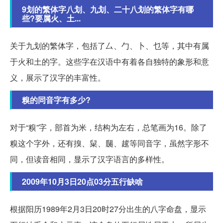
9划的繁体字八划、九划、二十八划的繁体字有哪
些?要属火、土...
关于九划的繁体字，包括了厶、勹、卜、乜等，其中有属
于火和土的字。这些字在汉语中有着各自独特的象形和意
义，展示了汉字的丰富性。
糗的同音字有多少?
对于“糗”字，部首为米，结构为左右，总笔画为16。除了
糗这个字外，还有搝、䊆、㼒、䞭等同音字，虽然字形不
同，但读音相同，显示了汉字语言的多样性。
2009年10月3日20点03分五行缺啥
根据阳历1989年2月3日20时27分出生的八字命盘，显示