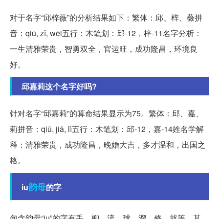
对于名字“邱梓薇”的分析结果如下：繁体：邱、梓、薇拼
音：qiū, zǐ, wēi五行：木笔划：邱-12，梓-11名字分析：
一生清雅荣贵，智勇双全，官运旺，成功隆昌，环境良
好。
邱嘉莉这个名字好吗?
针对名字“邱嘉莉”的算命结果显示为75。繁体：邱、嘉、
莉拼音：qiū, jiā, lì五行：木笔划：邱-12，嘉-14姓名学解
释：清雅荣贵，成功隆昌，晚婚大吉，多才温和，出国之
格。
韵母
iu
的字
包含韵母“iu”的字有丢、柳、流、球、溜、修、就等。其