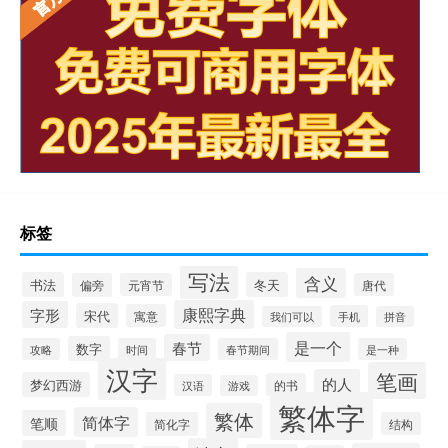
标签
写法
含义
书法
冬天
偏旁
元宵节
唐代
康熙字典
字形
宋代
寓意
手机
我们可以
拼音
是一个
春节
数字
攻略
时间
春节期间
是一种
汉字
笔画
的人
梦幻西游
的书
汉语
游戏
繁体字
繁体
简体字
笔顺
简化字
结构