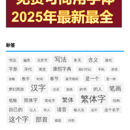
标签
写法
含义
书法
冬天
偏旁
元宵节
唐代
康熙字典
字形
宋代
寓意
手机
我们可以
拼音
是一个
春节
数字
攻略
时间
春节期间
是一种
汉字
笔画
的人
梦幻西游
的书
汉语
游戏
繁体字
繁体
简体字
笔顺
简化字
结构
读音
自己的
这个名字
让人
输入法
还不
诗人
这个字
部首
都是
问答