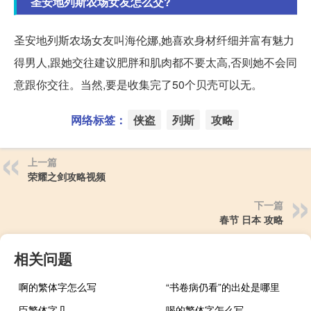
圣安地列斯农场女友怎么交?
圣安地列斯农场女友叫海伦娜,她喜欢身材纤细并富有魅力
得男人,跟她交往建议肥胖和肌肉都不要太高,否则她不会同
意跟你交往。当然,要是收集完了50个贝壳可以无。
网络标签：
侠盗
列斯
攻略
上一篇
荣耀之剑攻略视频
下一篇
春节 日本 攻略
相关问题
啊的繁体字怎么写
“书卷病仍看”的出处是哪里
臣繁体字几
喝的繁体字怎么写