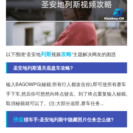
列斯
攻略
以下围绕“圣安地
视频
”主题解决网友的困惑
圣安地列斯通关底盘车攻略?
输入BAGOWPG(秘籍:所有行人都攻击你),即可使所有赛车
手下车,然后你可悠然向终点驶去。到了终点重复输入秘籍,
取消秘籍就可以了。(注:大部分追匪,赛车任务...
侠盗
猎车手:圣安地列斯中隐藏照片任务怎么做?