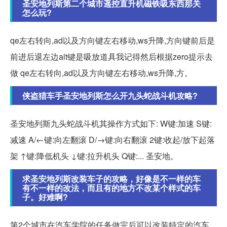
圣安地列斯第二个城市遥控直升机磁铁吸东西那关
怎么玩?
qe左右转向,ad以及方向键左右移动,ws升降,方向键前后是
前进后退左边alt键是吸放道具我记得然后根据zero提示去
做 qe左右转向,ad以及方向键左右移动,ws升降,方。
侠盗猎车手圣安地列斯怎么开九头蛇战斗机攻略?
圣安地列斯九头蛇战斗机其操作方式如下: W键:加速 S键:
减速 A/←键:向左翻滚 D/→键:向右翻滚 2键:收起/放下起落
架 ↑键:降低机头 ↓键:拉升机头 Q键:... 圣安地。
求圣安地列斯改装车子的攻略，好像是不一样的车
有不一样的改法，而且有的地方不改某个样式的车
子。好难啊?
第2个城市在汽车学院的任务做完后可以改装特定的汽车