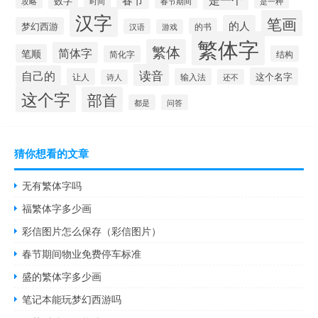
数字
攻略
时间
春节期间
是一种
汉字
笔画
的人
梦幻西游
的书
汉语
游戏
繁体字
繁体
简体字
笔顺
简化字
结构
读音
自己的
这个名字
让人
输入法
还不
诗人
这个字
部首
都是
问答
猜你想看的文章
无有繁体字吗
福繁体字多少画
彩信图片怎么保存（彩信图片）
春节期间物业免费停车标准
盛的繁体字多少画
笔记本能玩梦幻西游吗