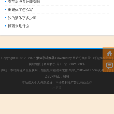
春节后股票还能涨吗
田繁体字怎么写
汐的繁体字多少画
撒西米是什么
Copyright © 2012 - 2026
繁体字转换器
Powered by
网站分类目录
|
精选推荐文章
|
网站地图
|
疑难解答
苏ICP备08021088号
声明：本站内容来自互联网，如信息有错误可发邮件到f_fb#foxmail.com说明，我们
会及时纠正，谢谢
本站仅为个人兴趣爱好，不接盈利性广告及商业合作
小男孩