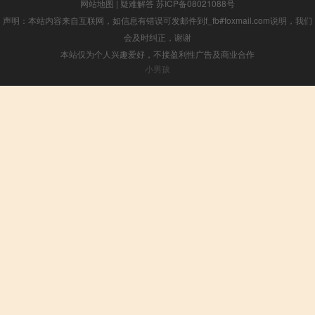
网站地图
|
疑难解答
苏ICP备08021088号
声明：本站内容来自互联网，如信息有错误可发邮件到f_fb#foxmail.com说明，我们
会及时纠正，谢谢
本站仅为个人兴趣爱好，不接盈利性广告及商业合作
小男孩