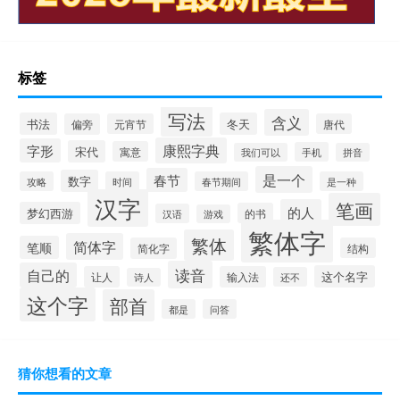
标签
写法
含义
书法
冬天
偏旁
元宵节
唐代
康熙字典
字形
宋代
寓意
手机
我们可以
拼音
是一个
春节
数字
攻略
时间
春节期间
是一种
汉字
笔画
的人
梦幻西游
的书
汉语
游戏
繁体字
繁体
简体字
笔顺
简化字
结构
读音
自己的
这个名字
让人
输入法
还不
诗人
这个字
部首
都是
问答
猜你想看的文章