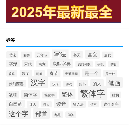
标签
写法
含义
书法
冬天
偏旁
元宵节
唐代
康熙字典
字形
宋代
寓意
手机
我们可以
拼音
是一个
春节
数字
攻略
时间
春节期间
是一种
汉字
笔画
的人
梦幻西游
的书
汉语
游戏
繁体字
繁体
简体字
笔顺
简化字
结构
读音
自己的
这个名字
让人
输入法
还不
诗人
这个字
部首
都是
问答