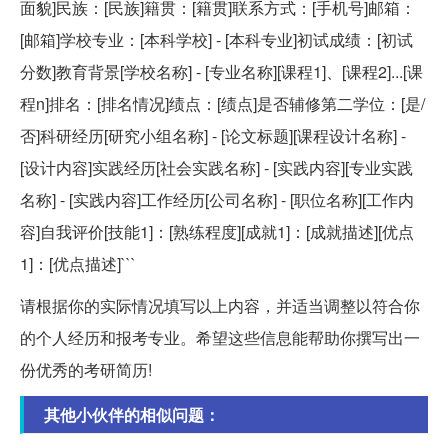
面貌]民族：[民族]籍贯：[籍贯]联系方式：[手机号]邮箱：
[邮箱]学校专业：[本科学校] - [本科专业]初试成绩：[初试
分数]教育背景[学校名称] - [专业名称][课程1]、[课程2]...[课
程n]排名：[排名情况]绩点：[绩点]是否辅修第二学位：[是/
否]科研经历[研究小组名称] - [论文标题][课程设计名称] -
[设计内容]实践经历[社会实践名称] - [实践内容][专业实践
名称] - [实践内容]工作经历[公司名称] - [职位名称][工作内
容]自我评价[技能1]：[熟练程度][成就1]：[成就描述][优点
1]：[优点描述]```
请根据你的实际情况填写以上内容，并适当调整以符合你
的个人经历和报考专业。希望这些信息能帮助你撰写出一
份优秀的考研简历!
其他小伙伴的相似问题：