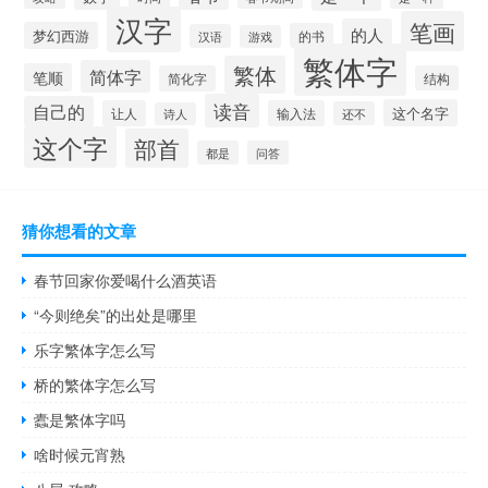
汉字
笔画
的人
梦幻西游
的书
汉语
游戏
繁体字
繁体
简体字
笔顺
简化字
结构
读音
自己的
这个名字
让人
输入法
还不
诗人
这个字
部首
都是
问答
猜你想看的文章
春节回家你爱喝什么酒英语
“今则绝矣”的出处是哪里
乐字繁体字怎么写
桥的繁体字怎么写
蠹是繁体字吗
啥时候元宵熟