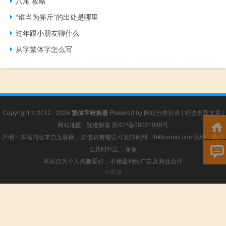
八尾 攻略
“谁当为斧斤”的出处是哪里
过年跟小朋友聊什么
从字繁体字怎么写
Copyright © 2012 - 2026
繁体字转换器
Powered by
网站分类目录
|
精选推荐文章
|
网站地图
|
疑难解答
苏ICP备08021088号
声明：本站内容来自互联网，如信息有错误可发邮件到f_fb#foxmail.com说明，我们
会及时纠正，谢谢
本站仅为个人兴趣爱好，不接盈利性广告及商业合作
小男孩