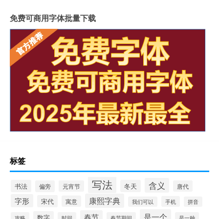
免费可商用字体批量下载
标签
写法
含义
书法
冬天
偏旁
元宵节
唐代
康熙字典
字形
宋代
寓意
手机
我们可以
拼音
是一个
春节
数字
攻略
时间
春节期间
是一种