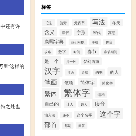
标签
写法
书法
冬天
偏旁
元宵节
字中还有许
含义
字形
宋代
唐代
寓意
康熙字典
手机
我们可以
拼音
春节
数字
攻略
时间
春节期间
是一个
梦幻西游
是一种
万里”这样的
汉字
的人
的书
汉语
游戏
笔画
简体字
笔顺
简化字
繁体字
繁体
结构
读音
自己的
让人
诗人
独特之处也
这个字
这个名字
输入法
还不
部首
都是
问答