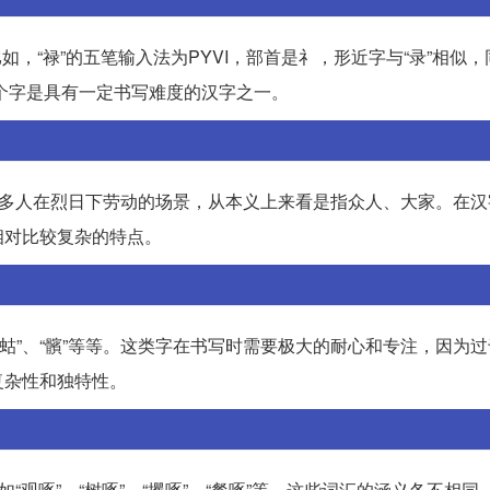
比如，“禄”的五笔输入法为PYVI，部首是礻，形近字与“录”相似，
这个字是具有一定书写难度的汉字之一。
许多人在烈日下劳动的场景，从本义上来看是指众人、大家。在汉
相对比较复杂的特点。
、“蛄”、“髕”等等。这类字在书写时需要极大的耐心和专注，因为
复杂性和独特性。
“观啄”、“树啄”、“攫啄”、“餐啄”等。这些词汇的涵义各不相同