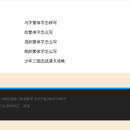
与字繁体字怎样写
欣繁体字怎么写
茂的繁体字怎么写
韬的繁体字怎么写
少年三国志战通天攻略
章
|
网站地图
|
疑难解答
苏ICP备08021088号
，我们会及时纠正，谢谢