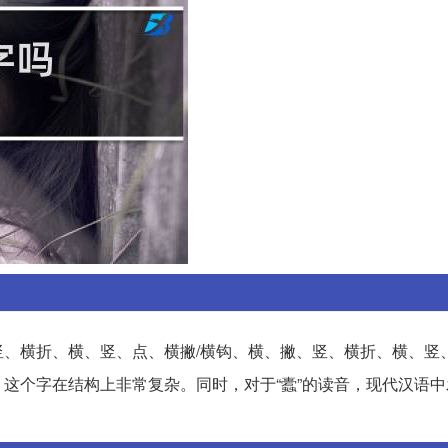
竖、横折、横、竖、点、横撇/横钩、横、撇、竖、横折、横、竖
这个字在结构上非常复杂。同时，对于“蠹”的读音，现代汉语中发