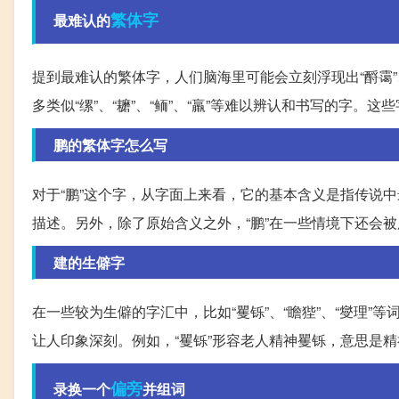
繁体字
最难认的
提到最难认的繁体字，人们脑海里可能会立刻浮现出“酹霭”
多类似“缧”、“耱”、“鲕”、“羸”等难以辨认和书写的字
鹏的繁体字怎么写
对于“鹏”这个字，从字面上来看，它的基本含义是指传说中
描述。另外，除了原始含义之外，“鹏”在一些情境下还会被
建的生僻字
在一些较为生僻的字汇中，比如“矍铄”、“瞻狴”、“燮理
让人印象深刻。例如，“矍铄”形容老人精神矍铄，意思是
偏旁
录换一个
并组词