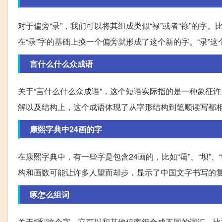
对于偏旁“录”，我们可以将其组成类似“禄”或者“祿”的字。
在“录”字的基础上换一个偏旁就形成了这个新的字。“录”
言什么什么众成语
关于“言什么什么众成语”，这个短语实际指的是一种象征
解以及结构上，这个成语体现了从字形结构到笔顺读写都
康熙字典中24画的字
在康熙字典中，有一些字是包含24画的，比如“霭”、“坝”
构和画数可能让许多人望而却步，显示了中国文字书写的
啄怎么组词
关于“啄”这个字，它可以和其他偏旁组合成不同的词汇，比如